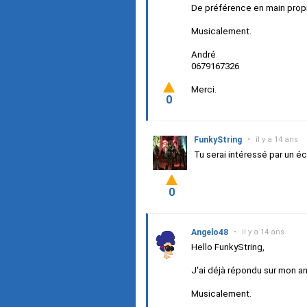
De préférence en main propre
Musicalement.
André
0679167326
Merci.
0
FunkyString
•
il y a 14 ans
Tu serai intéressé par un é
0
Angelo48
•
il y a 14 ans
Hello FunkyString,
J'ai déjà répondu sur mon 
Musicalement.