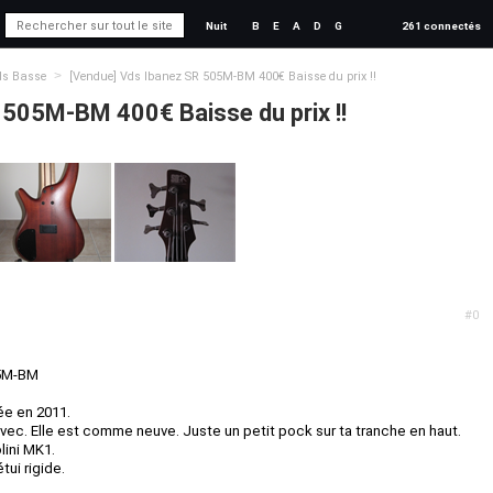
Nuit
B
E
A
D
G
261 connectés
>
ds Basse
[Vendue] Vds Ibanez SR 505M-BM 400€ Baisse du prix !!
 505M-BM 400€ Baisse du prix !!
#0
5M-BM
ée en 2011.
 avec. Elle est comme neuve. Juste un petit pock sur ta tranche en haut.
lini MK1.
tui rigide.