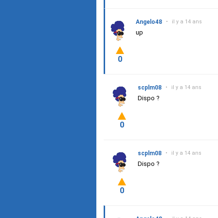
Angelo48
•
il y a 14 ans
up
0
scplm08
•
il y a 14 ans
Dispo ?
0
scplm08
•
il y a 14 ans
Dispo ?
0