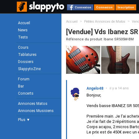
Connexion
Connexion
Inscription
>
>
Accueil
Petites Annonces de Matos
Ven
Accueil
News
[Vendue] Vds Ibanez SR
Tests
Référence du produit: Ibane SR505M-BM
Cours
Tablatures
Dossiers
SlappytoZine
Forum
Bar
Angelo48
•
il y a 14 ans
Concerts
Bonjour,
Annonces Matos
Vends basse IBANEZ SR 50
Annonces Musiciens
Première main. Je l’ai achet
Plus ▼
Je n’ai fait de 2 répétitions
Corps acajou, 2 micros Barto
Le prix est de 450€ avec un é