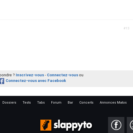
#13
épondre ?
Inscrivez-vous
-
Connectez-vous
ou
Connectez-vous avec Facebook
Dossiers
Tests
Tabs
Forum
Bar
Concerts
Annonces Matos