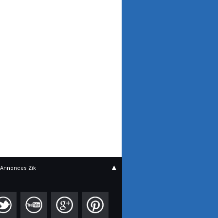
▲
Annonces Zik