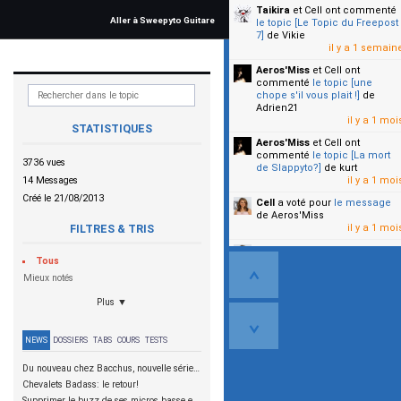
Taikira
et Cell
ont commenté
Aller à Sweepyto Guitare
le topic [Le Topic du Freepost
7]
de Vikie
il y a 1 semain
Aeros'Miss
et Cell
ont
commenté
le topic [une
chope s'il vous plait !]
de
Adrien21
il y a 1 moi
STATISTIQUES
Aeros'Miss
et Cell
ont
commenté
le topic [La mort
3736 vues
de Slappyto?]
de kurt
14 Messages
il y a 1 moi
Créé le 21/08/2013
Cell
a voté pour
le message
de Aeros'Miss
il y a 1 moi
FILTRES & TRIS
Cell
a voté pour
le message
Tous
de Malicia
il y a 1 moi
Mieux notés
Plus ▼
▼
NEWS
DOSSIERS
TABS
COURS
TESTS
Du nouveau chez Bacchus, nouvelle série SCD
Chevalets Badass: le retour!
Supprimer le buzz de ses micros basse en reliant les aimants à la masse