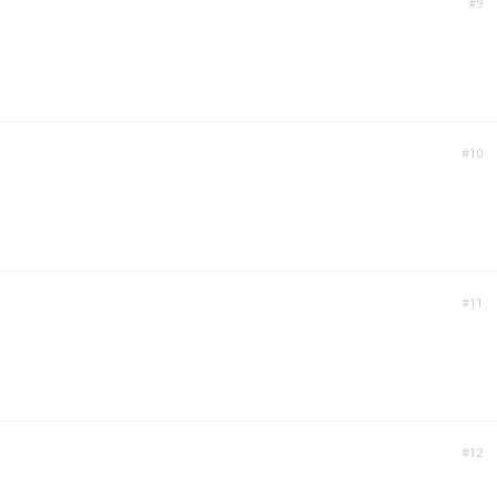
#9
#10
#11
#12