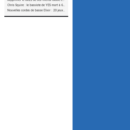
Chris Squire : le bassiste de YES mort à 67 ans
Nouvelles cordes de basse Elixir : 20 jeux à tester !