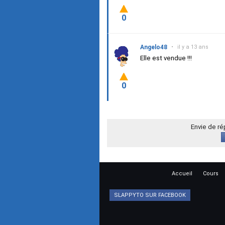
0
Angelo48
•
il y a 13 ans
Elle est vendue !!!
0
Envie de r
Accueil
Cours
SLAPPYTO SUR FACEBOOK