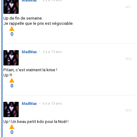
MadMax
•
il y a 13 ans
#11
Up de fin de semaine.
Je rappelle que le prix est négociable.
0
MadMax
•
il y a 13 ans
#12
Pitain, c'est vraiment la krise !
Up !!!
0
MadMax
•
il y a 13 ans
#13
Up ! Un beau petit kdo pour la Noël !
0