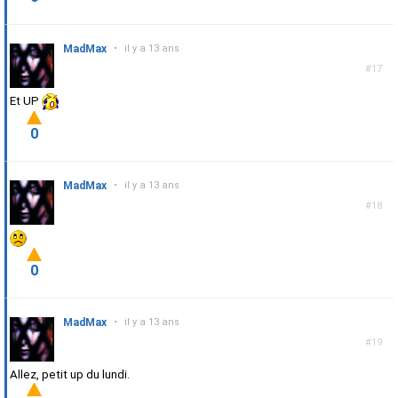
MadMax
•
il y a 13 ans
#17
Et UP
0
MadMax
•
il y a 13 ans
#18
0
MadMax
•
il y a 13 ans
#19
Allez, petit up du lundi.