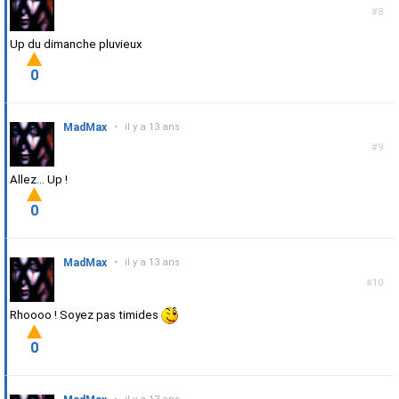
#8
Up du dimanche pluvieux
0
MadMax
•
il y a 13 ans
#9
Allez... Up !
0
MadMax
•
il y a 13 ans
#10
Rhoooo ! Soyez pas timides
0