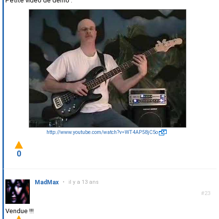
Petite vidéo de démo :
http://www.youtube.com/watch?v=WT4AP58jC5o
0
MadMax
•
il y a 13 ans
#23
Vendue !!!