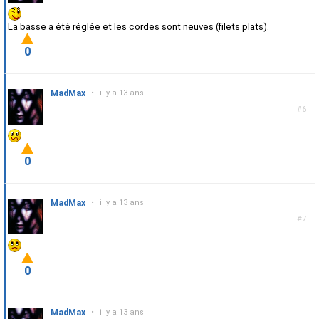
La basse a été réglée et les cordes sont neuves (filets plats).
0
MadMax
•
il y a 13 ans
#6
0
MadMax
•
il y a 13 ans
#7
0
MadMax
•
il y a 13 ans