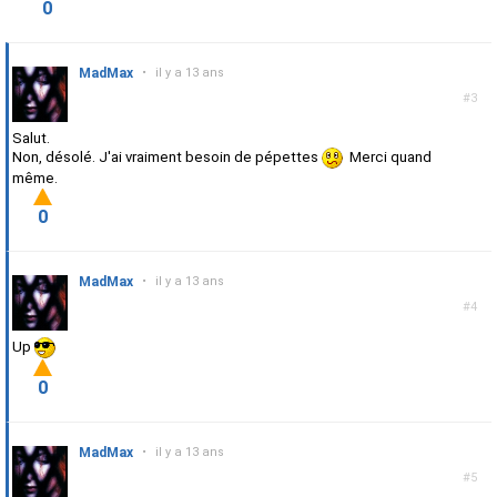
0
MadMax
•
il y a 13 ans
#3
Salut.
Non, désolé. J'ai vraiment besoin de pépettes
Merci quand
même.
0
MadMax
•
il y a 13 ans
#4
Up
0
MadMax
•
il y a 13 ans
#5