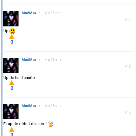
MadMax
•
il y a 13 ans
#14
Up
0
MadMax
•
il y a 13 ans
#15
Up de fin d'année.
0
MadMax
•
il y a 13 ans
#16
Et up de début d'année !
0