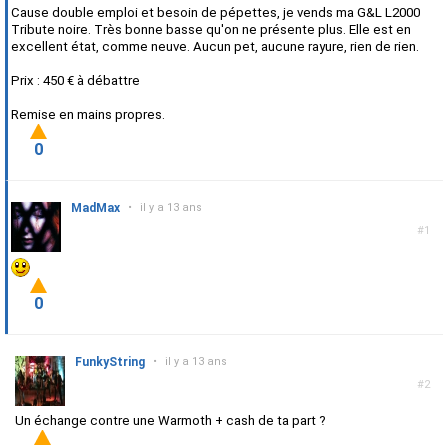
Cause double emploi et besoin de pépettes, je vends ma G&L L2000
Tribute noire. Très bonne basse qu'on ne présente plus. Elle est en
excellent état, comme neuve. Aucun pet, aucune rayure, rien de rien.
Prix : 450 € à débattre
Remise en mains propres.
0
MadMax
•
il y a 13 ans
#1
0
FunkyString
•
il y a 13 ans
#2
Un échange contre une Warmoth + cash de ta part ?