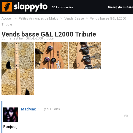
Sweepyto Guitare
351 connectés
>
>
>
Accueil
Petites Annonces de Matos
Vends Basse
Vends basse G&L L2000
Tribute
Vends basse G&L L2000 Tribute
Voir le test lié : G&L-L-2000 tribute
MadMax
•
il y a 13 ans
#0
Bonjour,