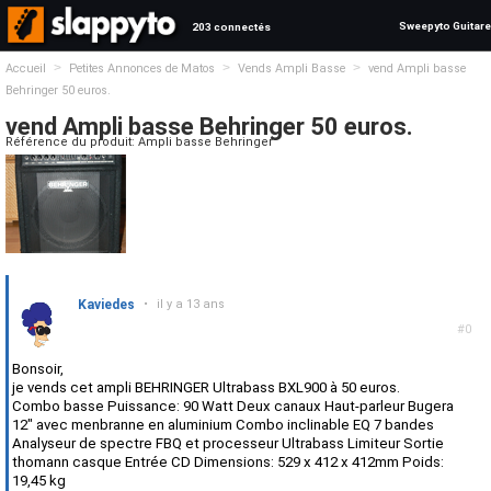
Sweepyto Guitare
203 connectés
>
>
>
Accueil
Petites Annonces de Matos
Vends Ampli Basse
vend Ampli basse
Behringer 50 euros.
vend Ampli basse Behringer 50 euros.
Référence du produit: Ampli basse Behringer
Kaviedes
•
il y a 13 ans
#0
Bonsoir,
je vends cet ampli BEHRINGER Ultrabass BXL900 à 50 euros.
Combo basse Puissance: 90 Watt Deux canaux Haut-parleur Bugera
12" avec menbranne en aluminium Combo inclinable EQ 7 bandes
Analyseur de spectre FBQ et processeur Ultrabass Limiteur Sortie
thomann casque Entrée CD Dimensions: 529 x 412 x 412mm Poids:
19,45 kg