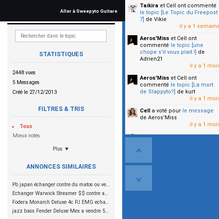
Taikira
et Cell
ont commenté
Aller à Sweepyto Guitare
le topic [Le Topic du Freepost
7]
de Vikie
il y a 1 semain
Aeros'Miss
et Cell
ont
commenté
le topic [une
chope s'il vous plait !]
de
STATISTIQUES
Adrien21
il y a 1 moi
2448 vues
Aeros'Miss
et Cell
ont
5 Messages
commenté
le topic [La mort
de Slappyto?]
de kurt
Créé le 27/12/2013
il y a 1 moi
FILTRES & TRIS
Cell
a voté pour
le message
de Aeros'Miss
il y a 1 moi
Tous
Mieux notés
Cell
a voté pour
le message
de Malicia
Plus ▼
il y a 1 moi
▼
ANNONCES SIMILAIRES
Pb japan échanger contre du matos ou vente à negocier
Echanger Warwick Streamer $$ contre autre WW allemande.
Fodera Monarch Deluxe 4c PJ EMG echanger contre même basse en Dual Coils
jazz bass Fender Deluxe Mex a vendre 550€ ou échanger contre Precision Bass