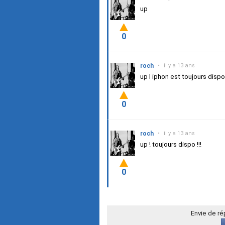
up
0
roch
•
il y a 13 ans
up l iphon est toujours disp
0
roch
•
il y a 13 ans
up ! toujours dispo !!!
0
Envie de r