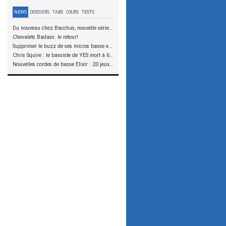
NEWS
DOSSIERS
TABS
COURS
TESTS
Du nouveau chez Bacchus, nouvelle série SCD
Chevalets Badass: le retour!
Supprimer le buzz de ses micros basse en reliant les aimants à la masse
Chris Squire : le bassiste de YES mort à 67 ans
Nouvelles cordes de basse Elixir : 20 jeux à tester !