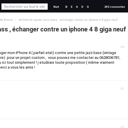
Nuit
B
E
A
D
G
243 connectés
>
te Basse
recherche squier jazz bass , échanger contre un iphone 4 8 giga neuf
ass , échanger contre un iphone 4 8 giga neuf
#0
ger mon iPhone 4 ( parfait etat) contre une petite jazz bass (vintage
utre) pour un projet custom , vous pouvez me contacter au 0628036781,
u ici tout simplement ! j etudirais toute proposition ( même vraiment
erci a vous les amis !
#1
#2