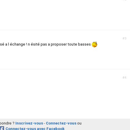
#3
osé a l échange ! n ésité pas a proposer toute basses
#4
épondre ?
Inscrivez-vous
-
Connectez-vous
ou
Connectez-vous avec Facebook