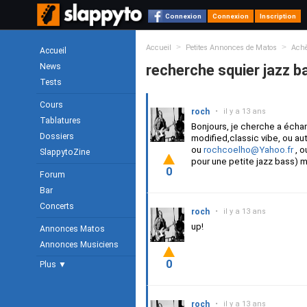
Connexion
Connexion
Inscription
>
>
Accueil
Petites Annonces de Matos
Achè
Accueil
News
recherche squier jazz b
Tests
Cours
roch
•
il y a 13 ans
Tablatures
Bonjours, je cherche a échan
Dossiers
modified,classic vibe, ou a
ou
rochcoelho@Yahoo.fr
, o
SlappytoZine
pour une petite jazz bass) m
0
Forum
Bar
Concerts
roch
•
il y a 13 ans
up!
Annonces Matos
Annonces Musiciens
0
Plus ▼
roch
•
il y a 13 ans