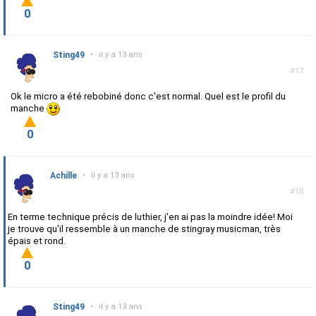
0
Sting49
•
il y a 13 ans
#17
Ok le micro a été rebobiné donc c'est normal. Quel est le profil du
manche
0
Achille
•
il y a 13 ans
#18
En terme technique précis de luthier, j'en ai pas la moindre idée! Moi
je trouve qu'il ressemble à un manche de stingray musicman, très
épais et rond.
0
Sting49
•
il y a 13 ans