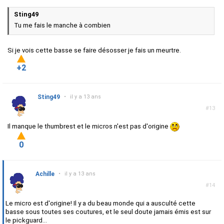
Sting49
Tu me fais le manche à combien
Si je vois cette basse se faire désosser je fais un meurtre.
+2
Sting49
•
il y a 13 ans
#13
Il manque le thumbrest et le micros n'est pas d'origine
0
Achille
•
il y a 13 ans
#14
Le micro est d'origine! Il y a du beau monde qui a ausculté cette
basse sous toutes ses coutures, et le seul doute jamais émis est sur
le pickguard...