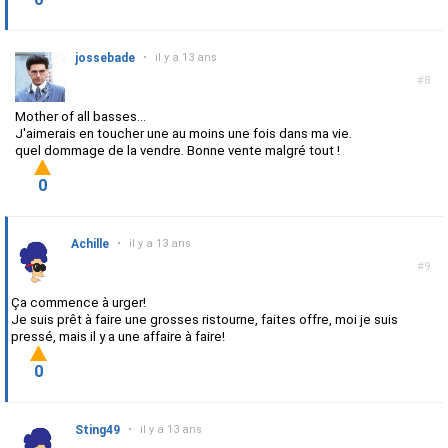
jossebade
•
il y a 13 ans
#8
Mother of all basses...
J'aimerais en toucher une au moins une fois dans ma vie.
quel dommage de la vendre. Bonne vente malgré tout !
0
Achille
•
il y a 13 ans
#9
Ça commence à urger!
Je suis prêt à faire une grosses ristourne, faites offre, moi je suis
pressé, mais il y a une affaire à faire!
0
Sting49
•
il y a 13 ans