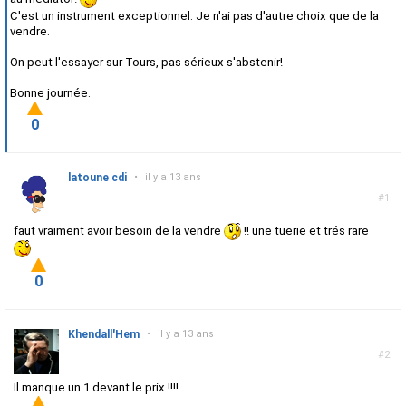
C'est un instrument exceptionnel. Je n'ai pas d'autre choix que de la
vendre.
On peut l'essayer sur Tours, pas sérieux s'abstenir!
Bonne journée.
0
latoune cdi
•
il y a 13 ans
#1
faut vraiment avoir besoin de la vendre
!! une tuerie et trés rare
0
Khendall'Hem
•
il y a 13 ans
#2
Il manque un 1 devant le prix !!!!