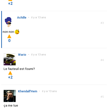
+2
Achille
•
il y a 13 ans
#3
non non
0
Wario
•
il y a 13 ans
#4
Le fauteuil est fourni?
+2
Khendall'Hem
•
il y a 13 ans
#5
ça me tue