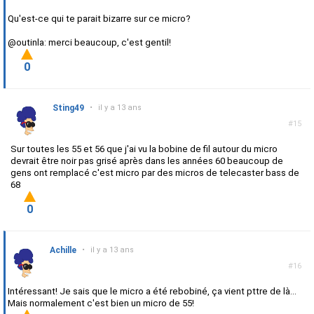
Qu'est-ce qui te parait bizarre sur ce micro?
@outinla: merci beaucoup, c'est gentil!
0
Sting49
•
il y a 13 ans
#15
Sur toutes les 55 et 56 que j'ai vu la bobine de fil autour du micro
devrait être noir pas grisé après dans les années 60 beaucoup de
gens ont remplacé c'est micro par des micros de telecaster bass de
68
0
Achille
•
il y a 13 ans
#16
Intéressant! Je sais que le micro a été rebobiné, ça vient pttre de là...
Mais normalement c'est bien un micro de 55!