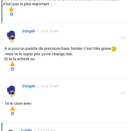
n'est pas le plus important....
0
Sting49
•
il y a 13 ans
#25
À si pour un puriste de precision bass fender c'est très grave
mais vu le super prix ça ne change rien.
Et tu la acheté ou
0
Sting49
•
il y a 13 ans
#26
Ta le case avec
0
Achille
•
il y a 13 ans