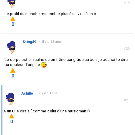
#19
Le profil du manche ressemble plus à un v ou à un c
0
Sting49
•
il y a 13 ans
#20
Le corps est e n aulne ou en frêne car grâce au bois je pourrai te dire
ça couleur d'origine
0
Achille
•
il y a 13 ans
#21
À un C je dirais ( comme celui d'une musicman?).
0