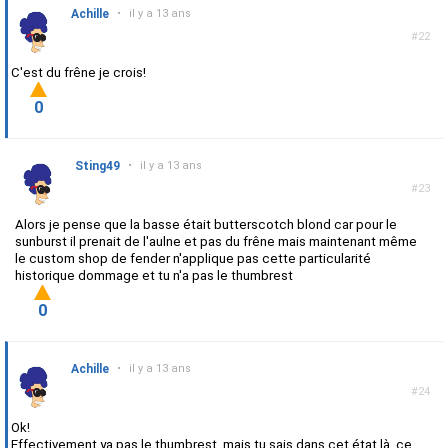
Achille
•
il y a 13 ans
#22
C'est du frêne je crois!
0
Sting49
•
il y a 13 ans
#23
Alors je pense que la basse était butterscotch blond car pour le
sunburst il prenait de l'aulne et pas du frêne mais maintenant même
le custom shop de fender n'applique pas cette particularité
historique dommage et tu n'a pas le thumbrest
0
Achille
•
il y a 13 ans
#24
Ok!
Effectivement ya pas le thumbrest, mais tu sais dans cet état là, ce