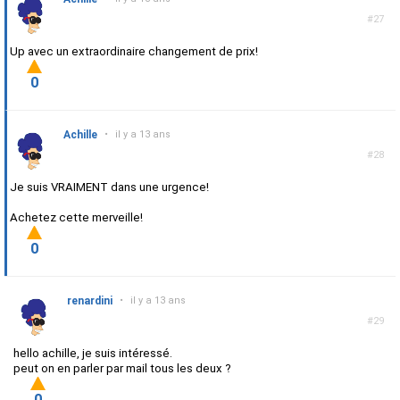
#27
Up avec un extraordinaire changement de prix!
0
Achille
•
il y a 13 ans
#28
Je suis VRAIMENT dans une urgence!
Achetez cette merveille!
0
renardini
•
il y a 13 ans
#29
hello achille, je suis intéressé.
peut on en parler par mail tous les deux ?
0