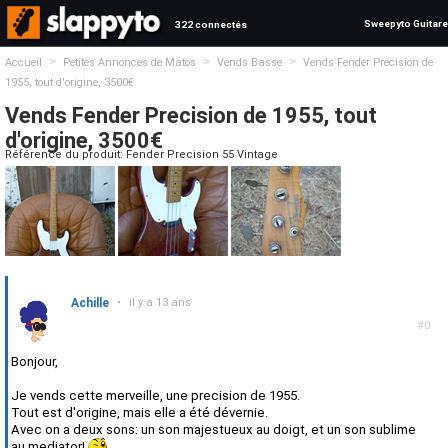
Sweepyto Guitare
322 connectés
>
>
>
Accueil
Petites Annonces de Matos
Vends Basse
Vends Fender Precision de
1955, tout d'origine, 3500€
Vends Fender Precision de 1955, tout
d'origine, 3500€
Référence du produit: Fender Precision 55 Vintage
Achille
•
il y a 13 ans
#0
Bonjour,
Je vends cette merveille, une precision de 1955.
Tout est d'origine, mais elle a été dévernie.
Avec on a deux sons: un son majestueux au doigt, et un son sublime
au mediator!