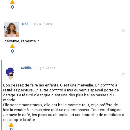
0
Cell
•
il y a 13 ans
#6
dévernie, repeinte ?
0
Achille
•
il y a 13 ans
#7
Bon cessez de faire les enfants. C'est une merveille. Un co****d a
retiré sa peinture, un autre co****d a mis du vernis spécial porte de
garage. La réalité c'est que c'est une des plus belles basses du
monde.
Elle sonne monstrueux, elle est belle comme tout, et je préfère de
loin la vendre à un musicien qu'à un collectionneur. Tout est d'origine.
Je paye le café, les pains au chocolat, et une bouteille de montlouis à
qui adopte la bête.
0