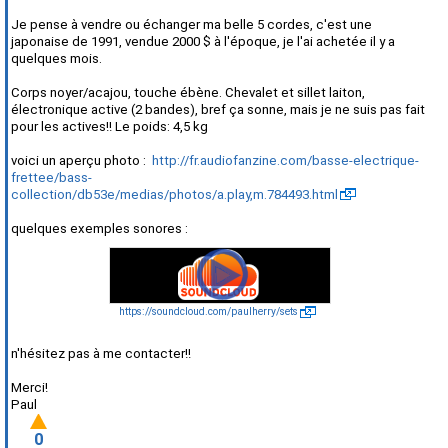
Je pense à vendre ou échanger ma belle 5 cordes, c'est une
japonaise de 1991, vendue 2000 $ à l'époque, je l'ai achetée il y a
quelques mois.
Corps noyer/acajou, touche ébène. Chevalet et sillet laiton,
électronique active (2 bandes), bref ça sonne, mais je ne suis pas fait
pour les actives!! Le poids: 4,5 kg
voici un aperçu photo :
http://fr.audiofanzine.com/basse-electrique-
frettee/bass-
collection/db53e/medias/photos/a.play,m.784493.html
quelques exemples sonores :
https://soundcloud.com/paulherry/sets
n'hésitez pas à me contacter!!
Merci!
Paul
0