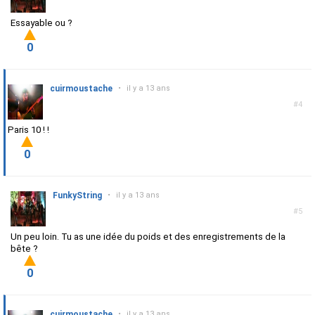
Essayable ou ?
0
cuirmoustache
•
il y a 13 ans
#4
Paris 10 ! !
0
FunkyString
•
il y a 13 ans
#5
Un peu loin. Tu as une idée du poids et des enregistrements de la
bête ?
0
cuirmoustache
•
il y a 13 ans