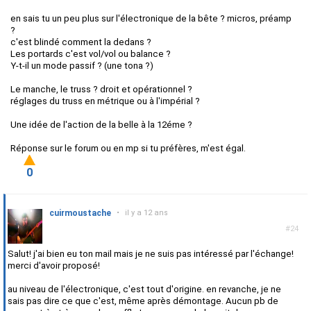
en sais tu un peu plus sur l'électronique de la bête ? micros, préamp
?
c'est blindé comment la dedans ?
Les portards c'est vol/vol ou balance ?
Y-t-il un mode passif ? (une tona ?)
Le manche, le truss ? droit et opérationnel ?
réglages du truss en métrique ou à l'impérial ?
Une idée de l'action de la belle à la 12éme ?
Réponse sur le forum ou en mp si tu préfères, m'est égal.
0
cuirmoustache
•
il y a 12 ans
#24
Salut! j'ai bien eu ton mail mais je ne suis pas intéressé par l'échange!
merci d'avoir proposé!
au niveau de l'électronique, c'est tout d'origine. en revanche, je ne
sais pas dire ce que c'est, même après démontage. Aucun pb de