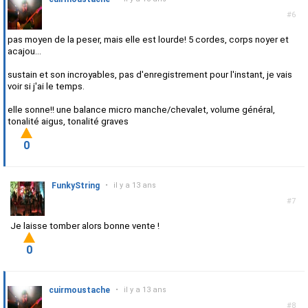
#6
pas moyen de la peser, mais elle est lourde! 5 cordes, corps noyer et
acajou...
sustain et son incroyables, pas d'enregistrement pour l'instant, je vais
voir si j'ai le temps.
elle sonne!! une balance micro manche/chevalet, volume général,
tonalité aigus, tonalité graves
0
FunkyString
•
il y a 13 ans
#7
Je laisse tomber alors bonne vente !
0
cuirmoustache
•
il y a 13 ans
#8