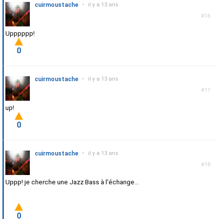
cuirmoustache
•
il y a 13 ans
#16
Upppppp!
0
cuirmoustache
•
il y a 13 ans
#17
up!
0
cuirmoustache
•
il y a 13 ans
#18
Uppp! je cherche une Jazz Bass à l'échange...
0