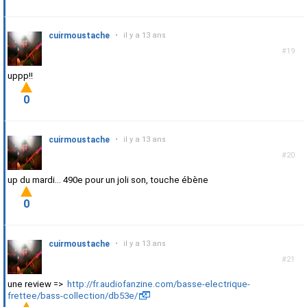
cuirmoustache
•
il y a 13 ans
#19
uppp!!
0
cuirmoustache
•
il y a 13 ans
#20
up du mardi... 490e pour un joli son, touche ébène
0
cuirmoustache
•
il y a 13 ans
#21
une review =>
http://fr.audiofanzine.com/basse-electrique-
frettee/bass-collection/db53e/