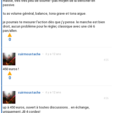
masse, très très peu de souffle ! pas moyen de la switcher en
passive.
tu as volume général, balance, tona grave et tona aigue.
je pourrais te mesurer l'action dès que j'y pense. le manche est bien
droit, aucun problème pour le régler, classique avec une clé 6
pan/allen.
0
cuirmoustache
•
il y a 12 ans
#25
450 euros !
0
cuirmoustache
•
il y a 12 ans
#26
up à 450 euros, ouvert à toutes discussions... en échange,
uniquement JB 4 cordes!