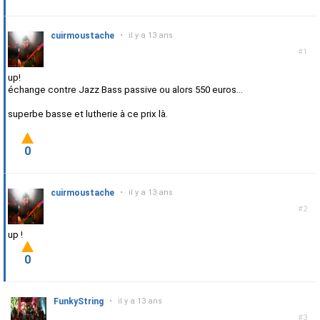
cuirmoustache
•
il y a 13 ans
#1
up!
échange contre Jazz Bass passive ou alors 550 euros...
superbe basse et lutherie à ce prix là.
0
cuirmoustache
•
il y a 13 ans
#2
up !
0
FunkyString
•
il y a 13 ans
#3