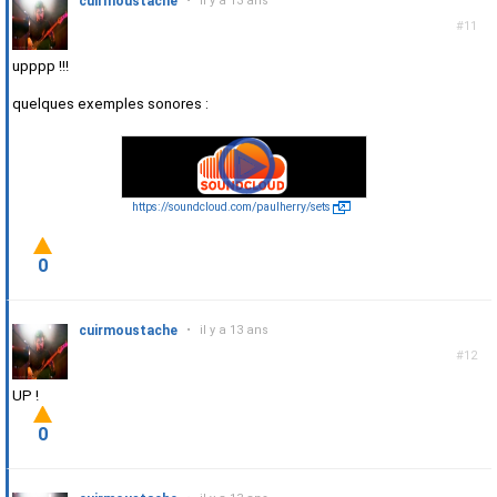
cuirmoustache
•
il y a 13 ans
#11
upppp !!!
quelques exemples sonores :
https://soundcloud.com/paulherry/sets
0
cuirmoustache
•
il y a 13 ans
#12
UP !
0