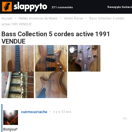
Sweepyto Guitare
211 connectés
>
>
>
Accueil
Petites Annonces de Matos
Vends Basse
Bass Collection 5 cordes
active 1991 VENDUE
Bass Collection 5 cordes active 1991
VENDUE
cuirmoustache
•
il y a 13 ans
#0
Bonjour!