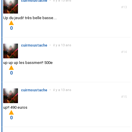
cuirmoustache
•
il y a 13 ans
#13
Up du jeudi! très belle basse....
0
cuirmoustache
•
il y a 13 ans
#14
up up up les bassmen!! 500e
0
cuirmoustache
•
il y a 13 ans
#15
up!! 490 euros
0