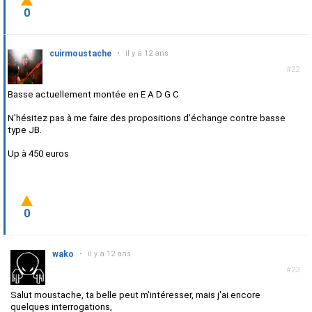
0
cuirmoustache
•
il y a 12 ans
#22
Basse actuellement montée en E A D G C
N'hésitez pas à me faire des propositions d'échange contre basse
type JB.
Up à 450 euros
0
wako
•
il y a 12 ans
#23
Salut moustache, ta belle peut m'intéresser, mais j'ai encore
quelques interrogations,