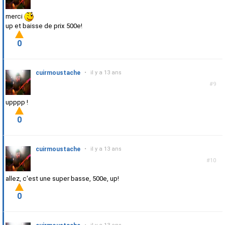
merci
up et baisse de prix 500e!
0
cuirmoustache
•
il y a 13 ans
#9
upppp !
0
cuirmoustache
•
il y a 13 ans
#10
allez, c'est une super basse, 500e, up!
0