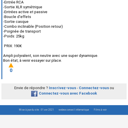
-Entrée RCA
-Sortie XLR symétrique
-Entrées active et passive
-Boucle d'effets
-Sortie casque
-Combo inclinable (Position retour)
-Poignée de transport
-Poids: 25kg
PRIX: 190€
Ampli polyvalent, son neutre avec une super dynamique.
Bon état, à venir essayer sur place.
0
Envie de répondre ?
Inscrivez-vous
-
Connectez-vous
ou
Connectez-vous avec Facebook
Mise à jour du site : 01 avr. 2021
webrox conseil informatique
Films à voir