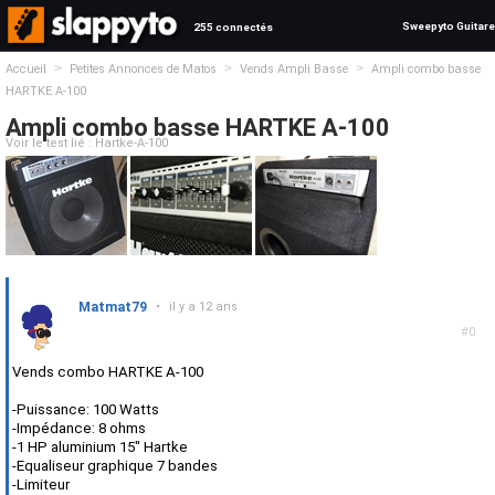
Sweepyto Guitare
255 connectés
>
>
>
Accueil
Petites Annonces de Matos
Vends Ampli Basse
Ampli combo basse
HARTKE A-100
Ampli combo basse HARTKE A-100
Voir le test lié : Hartke-A-100
Matmat79
•
il y a 12 ans
#0
Vends combo HARTKE A-100
-Puissance: 100 Watts
-Impédance: 8 ohms
-1 HP aluminium 15" Hartke
-Equaliseur graphique 7 bandes
-Limiteur