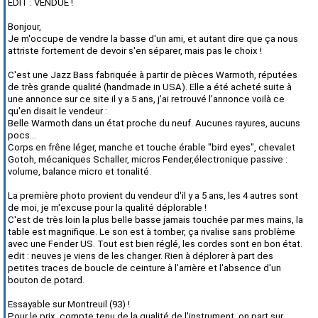
EDIT : VENDUE !
Bonjour,
Je m'occupe de vendre la basse d'un ami, et autant dire que ça nous
attriste fortement de devoir s'en séparer, mais pas le choix !
C'est une Jazz Bass fabriquée à partir de pièces Warmoth, réputées
de très grande qualité (handmade in USA). Elle a été acheté suite à
une annonce sur ce site il y a 5 ans, j'ai retrouvé l'annonce voilà ce
qu'en disait le vendeur :
Belle Warmoth dans un état proche du neuf. Aucunes rayures, aucuns
pocs...
Corps en frêne léger, manche et touche érable "bird eyes", chevalet
Gotoh, mécaniques Schaller, micros Fender,électronique passive :
volume, balance micro et tonalité.
La première photo provient du vendeur d'il y a 5 ans, les 4 autres sont
de moi, je m'excuse pour la qualité déplorable !
C'est de très loin la plus belle basse jamais touchée par mes mains, la
table est magnifique. Le son est à tomber, ça rivalise sans problème
avec une Fender US. Tout est bien réglé, les cordes sont en bon état.
edit : neuves je viens de les changer. Rien à déplorer à part des
petites traces de boucle de ceinture à l'arrière et l'absence d'un
bouton de potard.
Essayable sur Montreuil (93) !
Pour le prix, compte tenu de la qualité de l'instrument, on part sur