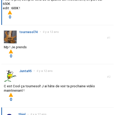
650€.
edit : 600€ !
0
tournesol74
•
il y a 12 ans
#1
Mp ! Je prends
0
Junta95
•
il y a 12 ans
#2
C est Cool ça tournesol! J ai hâte de voir ta prochaine vidéo
maintnenant !
0
Shinl
•
il y a 12 ans