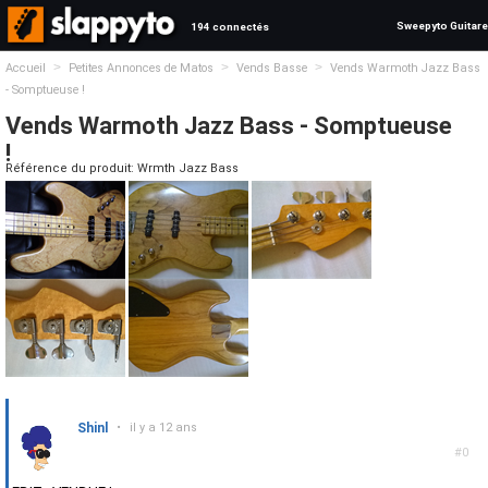
Sweepyto Guitare
194 connectés
>
>
>
Accueil
Petites Annonces de Matos
Vends Basse
Vends Warmoth Jazz Bass
- Somptueuse !
Vends Warmoth Jazz Bass - Somptueuse
!
Référence du produit: Wrmth Jazz Bass
Shinl
•
il y a 12 ans
#0