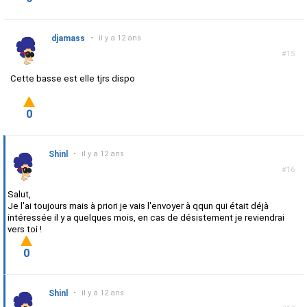
djamass
•
il y a 12 ans
#15
Cette basse est elle tjrs dispo
0
Shinl
•
il y a 12 ans
#16
Salut,
Je l'ai toujours mais à priori je vais l'envoyer à qqun qui était déjà
intéressée il y a quelques mois, en cas de désistement je reviendrai
vers toi !
0
Shinl
•
il y a 12 ans