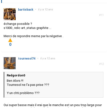
bartisback
•
il y a 12 ans
#11
échange possible ?
s1000 , relic art ,status graphite ...
Merci de repondre meme par la négative .
0
tournesol74
•
il y a 12 ans
#12
Redgordon0
Ben Alors !!!
Tournesol ne l'a pas prise ???
Y un chti problèmo ???
Oui super basse mais il vrai que le manche est un peu trop large pour