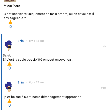
Magnifique !
C'est une vente uniquement en main propre, ou en envoi est-il
envisageable ?
0
Shinl
•
il y a 12 ans
#9
Salut,
Si c'est la seule possibilité on peut envoyer ça !
0
Shinl
•
il y a 12 ans
#10
up et baisse à 600€, notre déménagement approche !
0