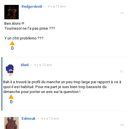
Redgordon0
•
il y a 12 ans
#6
Ben Alors !!!
Tournesol ne l'a pas prise ???
Y un chti problèmo ???
0
Shinl
•
il y a 12 ans
#7
Bah il a trouvé le profil du manche un peu trop large par rapport à ce à
quoi il est habitué. Pour ma part je suis bien trop bassiste du
dimanche pour porter un avis sur la question !
0
Edmouk
•
il y a 12 ans
#8