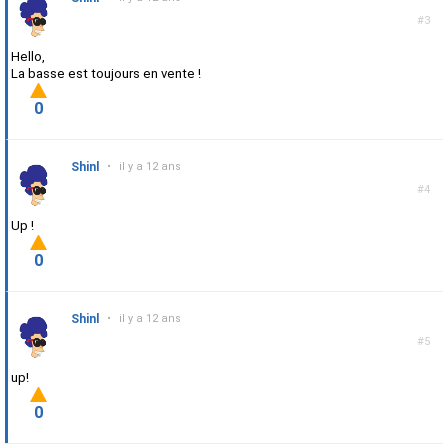
#3
Hello,
La basse est toujours en vente !
0
Shinl
•
il y a 12 ans
#4
Up !
0
Shinl
•
il y a 12 ans
#5
up!
0