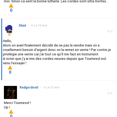
moi. Sinon ca sent la bonne lutherie. Les cordes sont ultra mortes...
0
Shinl
•
il y a 12 ans
#13
Hello,
Alors on avait finalement décidé de ne pas la vendre mais on a
cruellement besoin d'argent donc on la remet en vente ! Par contre je
privilégie une vente car j'ai tout ce qu'il me faut en instrument.
A noter que j'y ai mis des cordes neuves depuis que Tournesol est
venu l'essayer !
0
Redgordon0
•
il y a 12 ans
#14
Merci Tournesol !
Up !
0