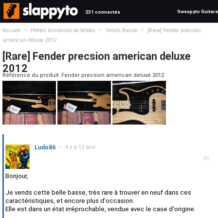
Sweepyto Guitare
231 connectés
>
>
>
Accueil
Petites Annonces de Matos
Vends Basse
[Rare] Fender precsion
american deluxe 2012
[Rare] Fender precsion american deluxe
2012
Référence du produit: Fender precsion american deluxe 2012
Ludo86
•
il y a 12 ans
#0
Bonjour,
Je vends cette belle basse, très rare à trouver en neuf dans ces
caractéristiques, et encore plus d'occasion.
Elle est dans un état irréprochable, vendue avec le case d'origine.