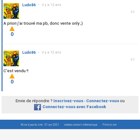
Ludo86
•
il y a 12 ans
#8
A priori j'ai trouvé ma pb, donc vente only ;)
0
Ludo86
•
il y a 12 ans
#9
C'est vendu !!
0
Envie de répondre ?
Inscrivez-vous
-
Connectez-vous
ou
Connectez-vous avec Facebook
Mise à jour du site : 01 avr. 2021
webrox conseil informatique
Films à voir