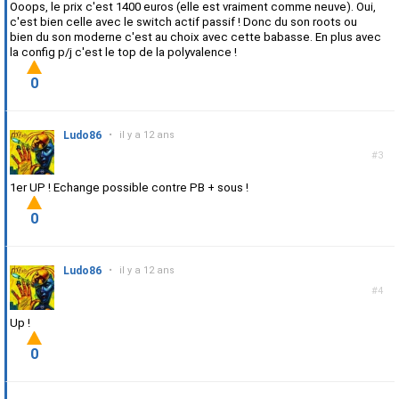
Ooops, le prix c'est 1400 euros (elle est vraiment comme neuve). Oui,
c'est bien celle avec le switch actif passif ! Donc du son roots ou
bien du son moderne c'est au choix avec cette babasse. En plus avec
la config p/j c'est le top de la polyvalence !
0
Ludo86
•
il y a 12 ans
#3
1er UP ! Echange possible contre PB + sous !
0
Ludo86
•
il y a 12 ans
#4
Up !
0