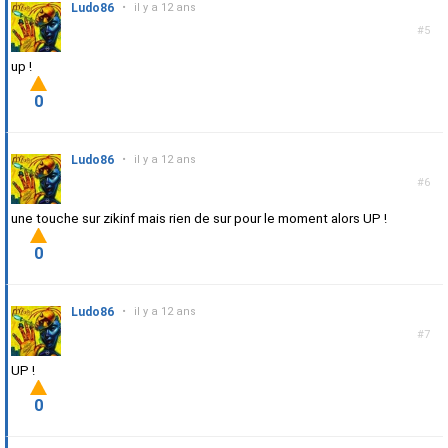
Ludo86
•
il y a 12 ans
#5
up !
0
Ludo86
•
il y a 12 ans
#6
une touche sur zikinf mais rien de sur pour le moment alors UP !
0
Ludo86
•
il y a 12 ans
#7
UP !
0