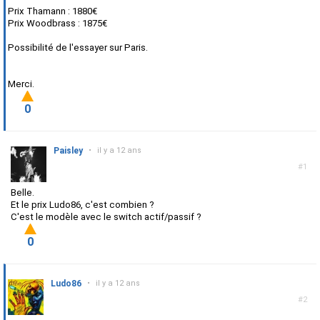
Prix Thamann : 1880€
Prix Woodbrass : 1875€
Possibilité de l'essayer sur Paris.
Merci.
0
Paisley
•
il y a 12 ans
#1
Belle.
Et le prix Ludo86, c'est combien ?
C'est le modèle avec le switch actif/passif ?
0
Ludo86
•
il y a 12 ans
#2