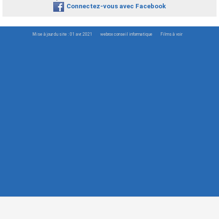
Connectez-vous avec Facebook
Mise à jour du site : 01 avr. 2021
webrox conseil informatique
Films à voir