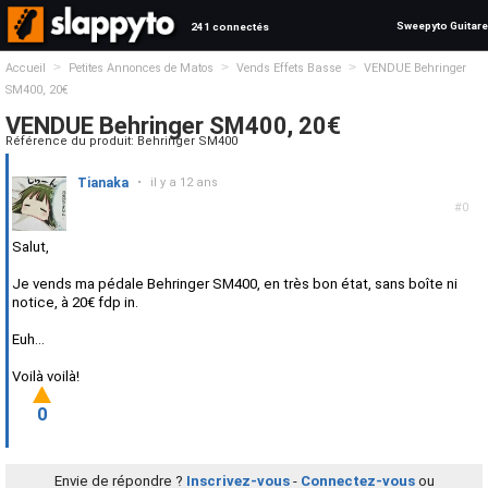
Sweepyto Guitare
241 connectés
>
>
>
Accueil
Petites Annonces de Matos
Vends Effets Basse
VENDUE Behringer
SM400, 20€
VENDUE Behringer SM400, 20€
Référence du produit: Behringer SM400
Tianaka
•
il y a 12 ans
#0
Salut,
Je vends ma pédale Behringer SM400, en très bon état, sans boîte ni
notice, à 20€ fdp in.
Euh...
Voilà voilà!
0
Envie de répondre ?
Inscrivez-vous
-
Connectez-vous
ou