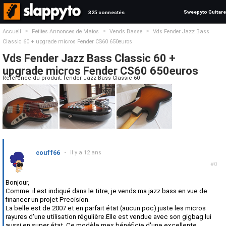
Sweepyto Guitare
325 connectés
>
>
>
Accueil
Petites Annonces de Matos
Vends Basse
Vds Fender Jazz Bass
Classic 60 + upgrade micros Fender CS60 650euros
Vds Fender Jazz Bass Classic 60 +
upgrade micros Fender CS60 650euros
Référence du produit: fender Jazz Bass Classic 60
couff66
•
il y a 12 ans
#0
Bonjour,
Comme il est indiqué dans le titre, je vends ma jazz bass en vue de
financer un projet Precision.
La belle est de 2007 et en parfait état (aucun poc) juste les micros
rayures d'une utilisation régulière.Elle est vendue avec son gigbag lui
aussi en super état. Ce modèle mex bénéficie d'une excellente