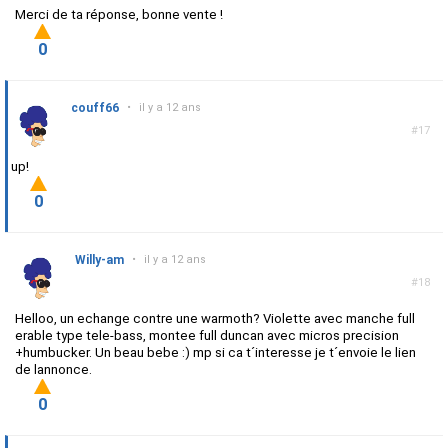
Merci de ta réponse, bonne vente !
0
couff66
•
il y a 12 ans
#17
up!
0
Willy-am
•
il y a 12 ans
#18
Helloo, un echange contre une warmoth? Violette avec manche full
erable type tele-bass, montee full duncan avec micros precision
+humbucker. Un beau bebe :) mp si ca t´interesse je t´envoie le lien
de lannonce.
0