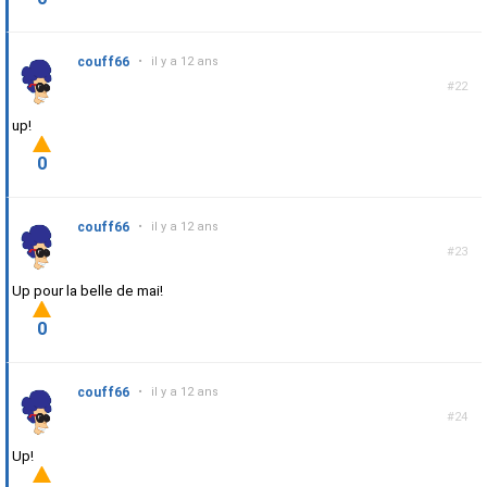
couff66
•
il y a 12 ans
#22
up!
0
couff66
•
il y a 12 ans
#23
Up pour la belle de mai!
0
couff66
•
il y a 12 ans
#24
Up!