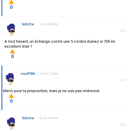
0
lolotte
•
il y a 12 ans
#14
A tout hasard, un échange contre une 5 cordes ibanez sr 705 en
excellent état ?
0
couff66
•
il y a 12 ans
#15
Merci pour ta proposition, mais je ne suis pas intéressé.
0
lolotte
•
il y a 12 ans
#16