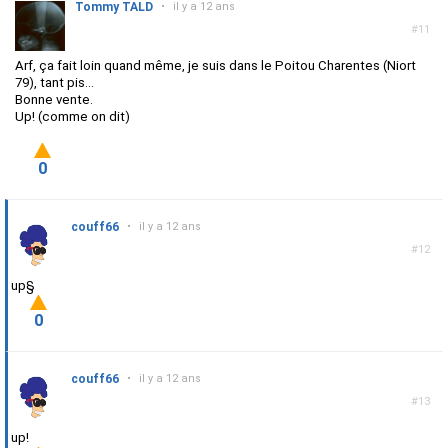
Tommy TALD
•
il y a 12 ans
#11
Arf, ça fait loin quand même, je suis dans le Poitou Charentes (Niort
79), tant pis...
Bonne vente.
Up! (comme on dit)
0
couff66
•
il y a 12 ans
#12
up§
0
couff66
•
il y a 12 ans
#13
up!