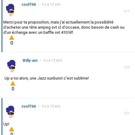
couff66
•
il y a 12 ans
#19
Merci pour ta proposition, mais j'ai actuellement la possibilité
d'acheter une tête ampeg svt cl d'occase, donc besoin de cash ou
d'un échange avec un baffle svt 410 hlf.
0
Willy-am
•
il y a 12 ans
#20
Up a toi alors, une Jazz sunburst c'est sublime!
0
couff66
•
il y a 12 ans
#21
Up!
0