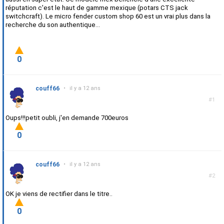
réputation c'est le haut de gamme mexique (potars CTS jack
switchcraft). Le micro fender custom shop 60 est un vrai plus dans la
recherche du son authentique...
0
couff66
•
il y a 12 ans
#1
Oups!!!petit oubli, j'en demande 700euros
0
couff66
•
il y a 12 ans
#2
OK je viens de rectifier dans le titre..
0