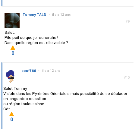
Tommy TALD
•
il y a 12 ans
#9
Salut,
Pile poil ce que je recherche !
Dans quelle région est-elle visible ?
0
couff66
•
il y a 12 ans
#10
Salut Tommy,
Visible dans les Pyrénées Orientales, mais possibilité de se déplacer
en languedoc roussillon
ou région toulousainne.
Cdt.
0