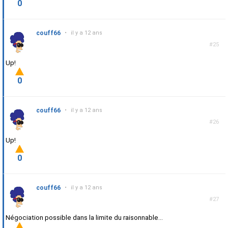
0
couff66
•
il y a 12 ans
#25
Up!
0
couff66
•
il y a 12 ans
#26
Up!
0
couff66
•
il y a 12 ans
#27
Négociation possible dans la limite du raisonnable...