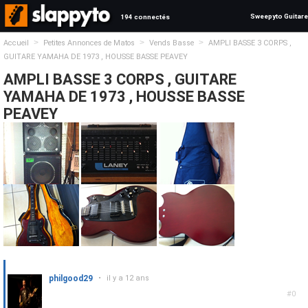
Sweepyto Guitare
194 connectés
>
>
>
Accueil
Petites Annonces de Matos
Vends Basse
AMPLI BASSE 3 CORPS ,
GUITARE YAMAHA DE 1973 , HOUSSE BASSE PEAVEY
AMPLI BASSE 3 CORPS , GUITARE
YAMAHA DE 1973 , HOUSSE BASSE
PEAVEY
philgood29
•
il y a 12 ans
#0