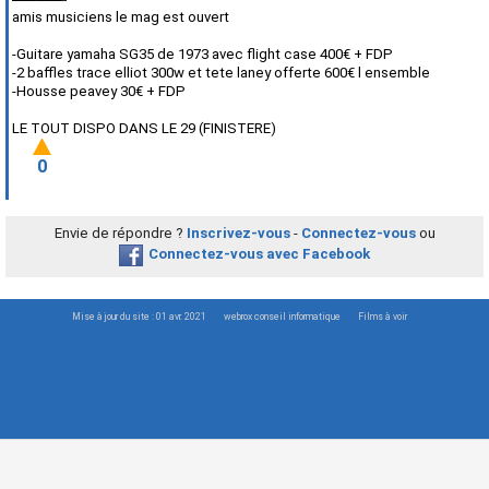
amis musiciens le mag est ouvert
-Guitare yamaha SG35 de 1973 avec flight case 400€ + FDP
-2 baffles trace elliot 300w et tete laney offerte 600€ l ensemble
-Housse peavey 30€ + FDP
LE TOUT DISPO DANS LE 29 (FINISTERE)
0
Envie de répondre ?
Inscrivez-vous
-
Connectez-vous
ou
Connectez-vous avec Facebook
Mise à jour du site : 01 avr. 2021
webrox conseil informatique
Films à voir