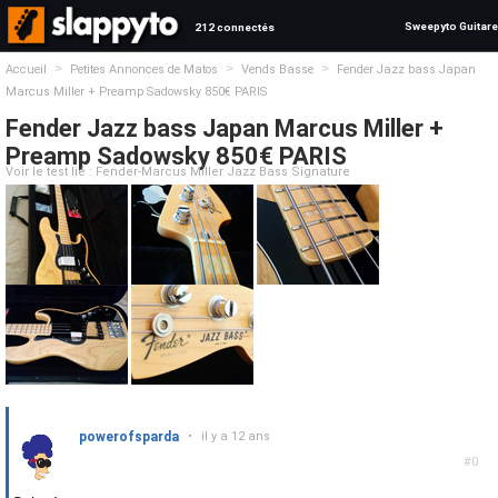
Sweepyto Guitare
212 connectés
>
>
>
Accueil
Petites Annonces de Matos
Vends Basse
Fender Jazz bass Japan
Marcus Miller + Preamp Sadowsky 850€ PARIS
Fender Jazz bass Japan Marcus Miller +
Preamp Sadowsky 850€ PARIS
Voir le test lié : Fender-Marcus Miller Jazz Bass Signature
powerofsparda
•
il y a 12 ans
#0