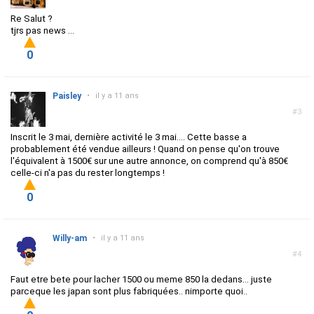
Re Salut ?
tjrs pas news ...
0
Paisley
•
il y a 11 ans
#3
Inscrit le 3 mai, dernière activité le 3 mai.... Cette basse a
probablement été vendue ailleurs ! Quand on pense qu'on trouve
l'équivalent à 1500€ sur une autre annonce, on comprend qu'à 850€
celle-ci n'a pas du rester longtemps !
0
Willy-am
•
il y a 11 ans
#4
Faut etre bete pour lacher 1500 ou meme 850 la dedans... juste
parceque les japan sont plus fabriquées.. nimporte quoi..