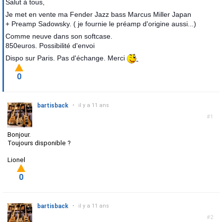
Salut à tous,
Je met en vente ma Fender Jazz bass Marcus Miller Japan
+ Preamp Sadowsky. ( je fournie le préamp d'origine aussi...)
Comme neuve dans son softcase.
850euros. Possibilité d'envoi
Dispo sur Paris. Pas d'échange. Merci
0
bartisback
•
il y a 11 ans
#1
Bonjour.
Toujours disponible ?
Lionel
0
bartisback
•
il y a 11 ans
#2