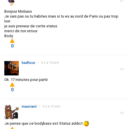
#1
Bonjour Mobass
Je sais pas ou tu habites mais si tu es au nord de Paris ou pas trop
loin
je suis preneur de cette status
merci de ton retour
Body
0
badhour
•
il y a 12 ans
#2
Ok. 17 minutes pour partir.
0
mauriant
•
il y a 12 ans
#3
Je pense que ce bodybass est Status addict