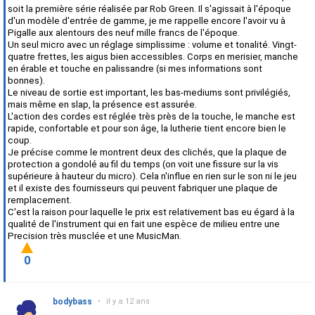
soit la première série réalisée par Rob Green. Il s'agissait à l'époque
d'un modèle d'entrée de gamme, je me rappelle encore l'avoir vu à
Pigalle aux alentours des neuf mille francs de l'époque.
Un seul micro avec un réglage simplissime : volume et tonalité. Vingt-
quatre frettes, les aigus bien accessibles. Corps en merisier, manche
en érable et touche en palissandre (si mes informations sont
bonnes).
Le niveau de sortie est important, les bas-mediums sont privilégiés,
mais même en slap, la présence est assurée.
L'action des cordes est réglée très près de la touche, le manche est
rapide, confortable et pour son âge, la lutherie tient encore bien le
coup.
Je précise comme le montrent deux des clichés, que la plaque de
protection a gondolé au fil du temps (on voit une fissure sur la vis
supérieure à hauteur du micro). Cela n'influe en rien sur le son ni le jeu
et il existe des fournisseurs qui peuvent fabriquer une plaque de
remplacement.
C'est la raison pour laquelle le prix est relativement bas eu égard à la
qualité de l'instrument qui en fait une espèce de milieu entre une
Precision très musclée et une MusicMan.
0
bodybass
•
il y a 12 ans