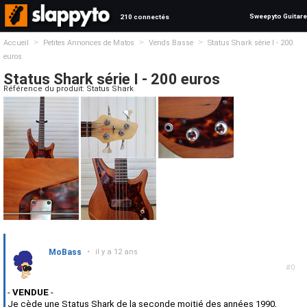
Sweepyto Guitare
210 connectés
>
>
>
Accueil
Petites Annonces de Matos
Vends Basse
Status Shark série I - 200
euros
Status Shark série I - 200 euros
Référence du produit: Status Shark
MoBass
•
il y a 12 ans
#0
-
VENDUE
-
Je cède une Status Shark de la seconde moitié des années 1990,