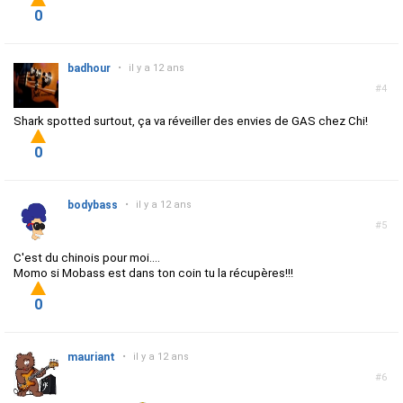
0
badhour
•
il y a 12 ans
#4
Shark spotted surtout, ça va réveiller des envies de GAS chez Chi!
0
bodybass
•
il y a 12 ans
#5
C'est du chinois pour moi....
Momo si Mobass est dans ton coin tu la récupères!!!
0
mauriant
•
il y a 12 ans
#6