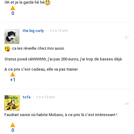
OK et je la garde hé hé
0
the big curly
•
il y a 12 ans
#7
ca les réveille chez moi aussi.
Status powâ rahhhhhhh, j'ai pas 200 euros, j'ai trop de basses déjà
A ce prix c'est cadeau, elle va pas trainer.
+1
tofe
•
il y a 12 ans
#8
Faudrait savoir où habite Mobass, à ce prix là c'est intéressant !
0