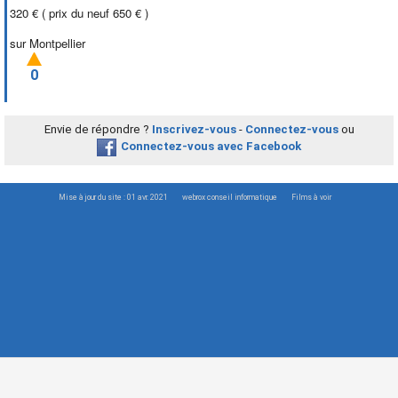
320 € ( prix du neuf 650 € )
sur Montpellier
0
Envie de répondre ?
Inscrivez-vous
-
Connectez-vous
ou
Connectez-vous avec Facebook
Mise à jour du site : 01 avr. 2021
webrox conseil informatique
Films à voir