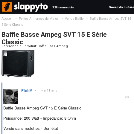
Sweepyto Guitare
328 connectés
>
>
>
Accueil
Petites Annonces de Matos
Vends Baffle
Baffle Basse Ampeg SVT 15
E Série Classic
Baffle Basse Ampeg SVT 15 E Série
Classic
Référence du produit: Baffle Bass Ampeg
Phili M
•
il y a 11 ans
#0
Baffle Basse Ampeg SVT 15 E Série Classic
Puissance: 200 Watt - Impédance: 8 Ohm
Vendu sans roulettes - Bon état