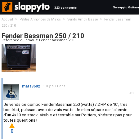
Sweepyto Guitare
323 connectés
>
>
>
Accueil
Petites Annonces de Matos
Vends Ampli Basse
Fender Bassman
250 / 210
Fender Bassman 250 / 210
Référence du produit: Fender bassman 250
matt8602
•
il y a 11 ans
#0
Je vends ce combo Fender Bassman 250 (watts) / 2 HP de 10', très
bon état, puissant avec de vrais watts. Je m'en sépare car j'ai envie
d'un 4x10 en stack. Visible et testable sur Poitiers, n'hésitez pas pour
toutes questions !
0