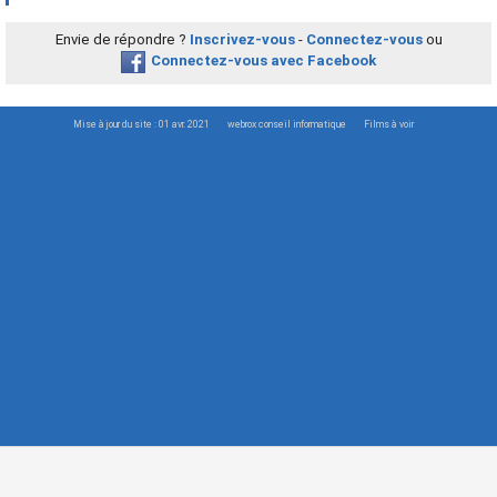
Envie de répondre ?
Inscrivez-vous
-
Connectez-vous
ou
Connectez-vous avec Facebook
Mise à jour du site : 01 avr. 2021
webrox conseil informatique
Films à voir