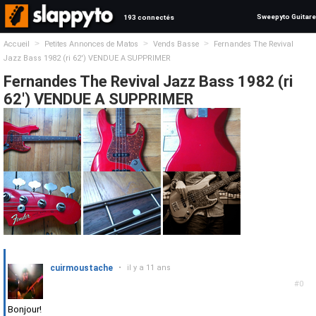
Sweepyto Guitare
193 connectés
>
>
>
Accueil
Petites Annonces de Matos
Vends Basse
Fernandes The Revival
Jazz Bass 1982 (ri 62') VENDUE A SUPPRIMER
Fernandes The Revival Jazz Bass 1982 (ri
62') VENDUE A SUPPRIMER
cuirmoustache
•
il y a 11 ans
#0
Bonjour!