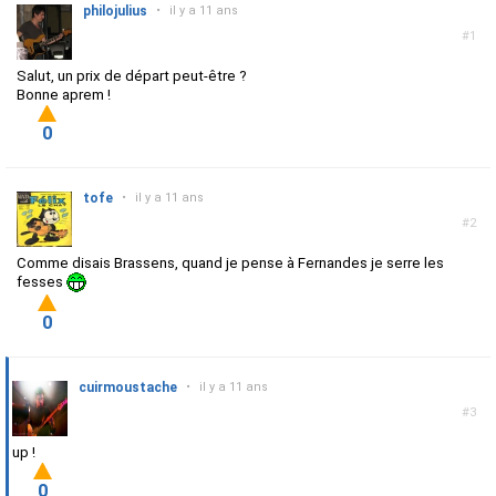
philojulius
•
il y a 11 ans
#1
Salut, un prix de départ peut-être ?
Bonne aprem !
0
tofe
•
il y a 11 ans
#2
Comme disais Brassens, quand je pense à Fernandes je serre les
fesses
0
cuirmoustache
•
il y a 11 ans
#3
up !
0