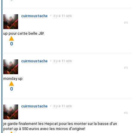
cuirmoustache
•
il y a 11 ans
#4
up pour cette belle JB!
0
cuirmoustache
•
il y a 11 ans
#5
monday up
0
cuirmoustache
•
il y a 11 ans
#6
je garde finalement les Hepcat pour les monter sur la basse d'un
pote! up à 550 euros avec les micros d'origine!