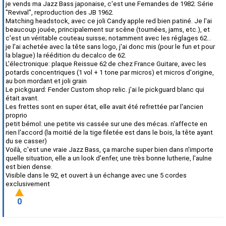
je vends ma Jazz Bass japonaise, c'est une Fernandes de 1982. Série
"Revival", reproduction des JB 1962.
Matching headstock, avec ce joli Candy apple red bien patiné. Je l'ai
beaucoup jouée, principalement sur scène (tournées, jams, etc.), et
c'est un véritable couteau suisse; notamment avec les réglages 62...
je l'ai achetée avec la tête sans logo, j'ai donc mis (pour le fun et pour
la blague) la réédition du decalco de 62.
L'électronique: plaque Reissue 62 de chez France Guitare, avec les
potards concentriques (1 vol + 1 tone par micros) et micros d'origine,
au bon mordant et joli grain
Le pickguard: Fender Custom shop relic. j'ai le pickguard blanc qui
était avant.
Les frettes sont en super état, elle avait été refrettée par l'ancien
proprio
petit bémol: une petite vis cassée sur une des mécas. n'affecte en
rien l'accord (la moitié de la tige filetée est dans le bois, la tête ayant
du se casser)
Voilà, c'est une vraie Jazz Bass, ça marche super bien dans n'importe
quelle situation, elle a un look d'enfer, une très bonne lutherie, l'aulne
est bien dense.
Visible dans le 92, et ouvert à un échange avec une 5 cordes
exclusivement
0