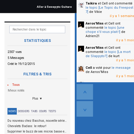
Taikira
et Cell
ont commenté
Aller à Sweepyto Guitare
le topic [Le Topic du Freepost
7]
de Vikie
il y a 1 semain
Aeros'Miss
et Cell
ont
commenté
le topic [une
chope s'il vous plait !]
de
Adrien21
il y a 1 moi
STATISTIQUES
Aeros'Miss
et Cell
ont
2307 vues
commenté
le topic [La mort
de Slappyto?]
de kurt
5 Messages
il y a 1 moi
Créé le 19/12/2015
Cell
a voté pour
le message
de Aeros'Miss
FILTRES & TRIS
il y a 1 moi
Cell
a voté pour
le message
Tous
de Malicia
Mieux notés
il y a 1 moi
Plus ▼
▼
NEWS
DOSSIERS
TABS
COURS
TESTS
Du nouveau chez Bacchus, nouvelle série SCD
Chevalets Badass: le retour!
Supprimer le buzz de ses micros basse en reliant les aimants à la masse