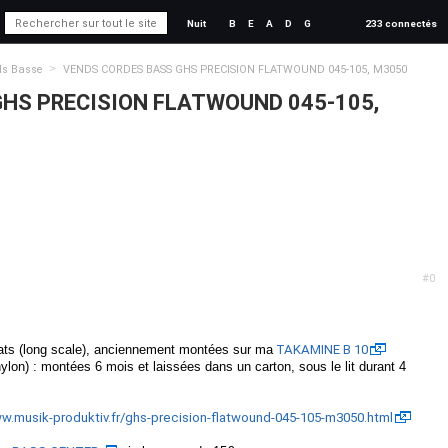
Nuit
B
E
A
D
G
233 connectés
>
ds Basse
VENDS CORDES BASS GHS PRECISION FLATWOUND 045-105, M3050
HS PRECISION FLATWOUND 045-105,
#0
lats (long scale), anciennement montées sur ma
TAKAMINE B 10
lon) : montées 6 mois et laissées dans un carton, sous le lit durant 4
ww.musik-produktiv.fr/ghs-precision-flatwound-045-105-m3050.html