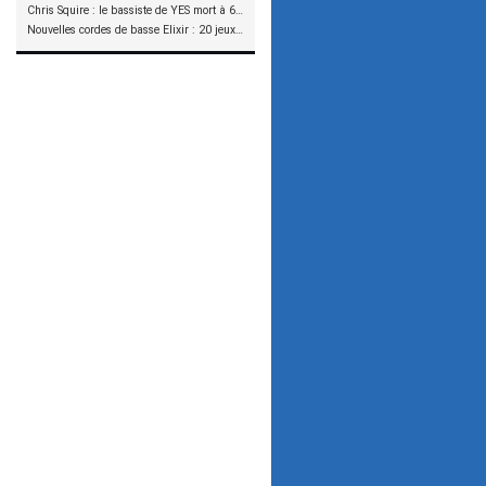
Chris Squire : le bassiste de YES mort à 67 ans
Nouvelles cordes de basse Elixir : 20 jeux à tester !