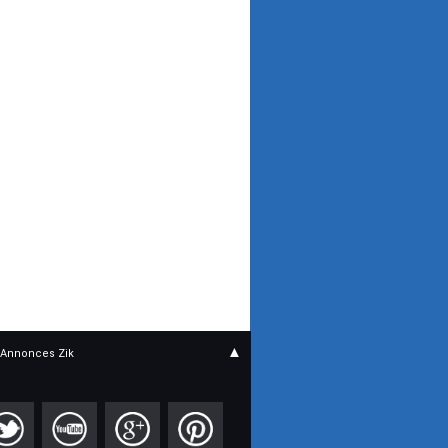
▲
Annonces Zik