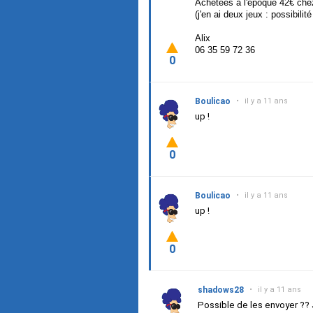
Achetées à l'époque 42€ ch
(j'en ai deux jeux : possibili
Alix
06 35 59 72 36
0
Boulicao
•
il y a 11 ans
up !
0
Boulicao
•
il y a 11 ans
up !
0
shadows28
•
il y a 11 ans
Possible de les envoyer ?? 