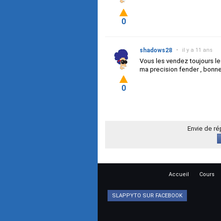
0
shadows28
•
il y a 11 ans
Vous les vendez toujours le
ma precision fender , bonn
0
Envie de r
Accueil
Cours
SLAPPYTO SUR FACEBOOK