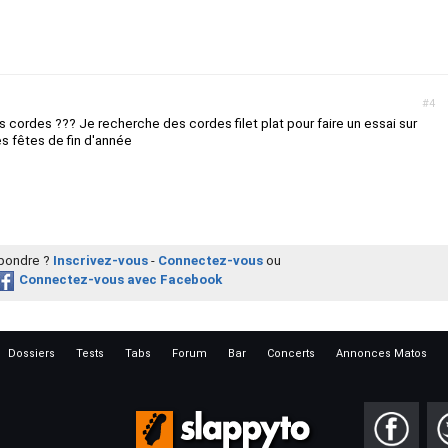
#4
s cordes ??? Je recherche des cordes filet plat pour faire un essai sur
es fêtes de fin d'année
épondre ?
Inscrivez-vous
-
Connectez-vous
ou
Connectez-vous avec Facebook
Dossiers
Tests
Tabs
Forum
Bar
Concerts
Annonces Matos