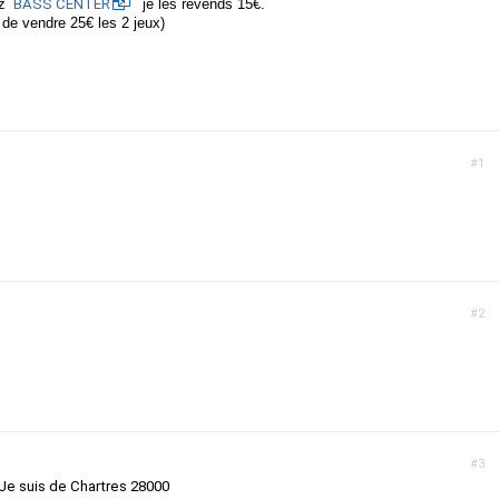
ez
BASS CENTER
je les revends 15€.
té de vendre 25€ les 2 jeux)
#1
#2
#3
Je suis de Chartres 28000