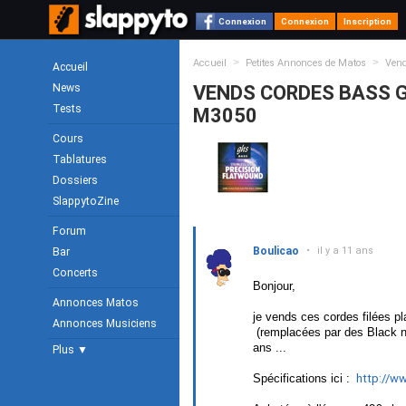
Connexion
Connexion
Inscription
>
>
Accueil
Petites Annonces de Matos
Ven
Accueil
News
VENDS CORDES BASS G
Tests
M3050
Cours
Tablatures
Dossiers
SlappytoZine
Forum
Boulicao
•
il y a 11 ans
Bar
Concerts
Bonjour,
Annonces Matos
je vends ces cordes filées p
Annonces Musiciens
(remplacées par des Black ny
ans ...
Plus ▼
Spécifications ici :
http://w