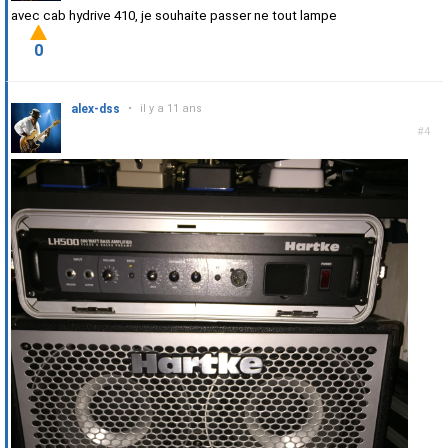
avec cab hydrive 410, je souhaite passer ne tout lampe
0
alex-dss
•
il y a 11 ans
#4