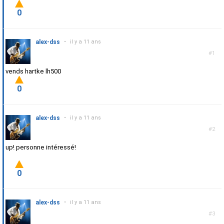
0
alex-dss
•
il y a 11 ans
#1
vends hartke lh500
0
alex-dss
•
il y a 11 ans
#2
up! personne intéressé!
0
alex-dss
•
il y a 11 ans
#3