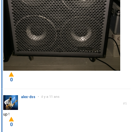
0
alex-dss
•
il y a 11 ans
#5
up !
0