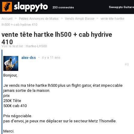
Sweepyto Guitare
233 connectés
>
>
>
Accueil
Petites Annonces de Matos
Vends Ampli Basse
vente tête hartke
lh500 + cab hydrive 410
vente tête hartke lh500 + cab hydrive
410
Voir le test lié : Hartke-LH500
alex-dss
•
il y a 11 ans
#0
Bonjour,
Je vends ma tête hartke lh500 plus un flight gator, état impeccable
jamais sortie de la maison.
prix
250€ Tête
500€ cab 410
Prix négociable.
pas d'envoi, je peux me déplacer sur le secteur Metz Thionville.
Merci.