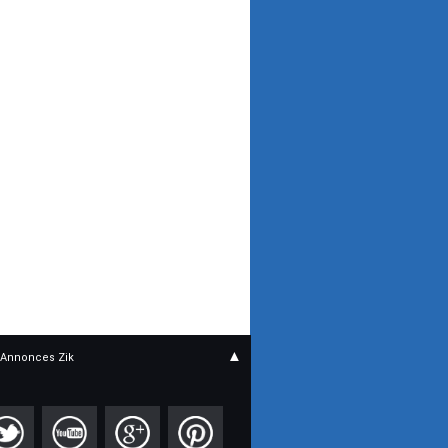
▲
Annonces Zik