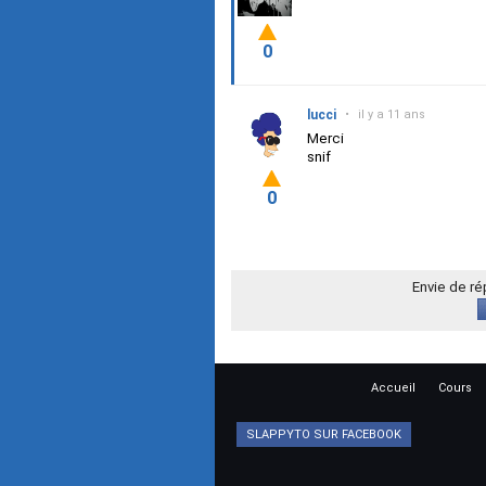
0
lucci
•
il y a 11 ans
Merci
snif
0
Envie de r
Accueil
Cours
SLAPPYTO SUR FACEBOOK