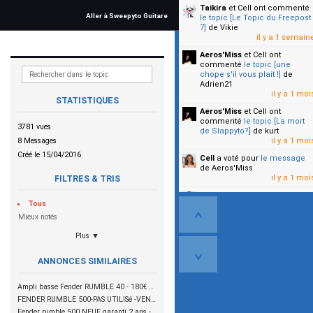
Taikira
et Cell
ont commenté
Aller à Sweepyto Guitare
le topic [Le Topic du Freepost
7]
de Vikie
il y a 1 semain
Aeros'Miss
et Cell
ont
commenté
le topic [une
chope s'il vous plait !]
de
Adrien21
il y a 1 moi
STATISTIQUES
Aeros'Miss
et Cell
ont
commenté
le topic [La mort
3781 vues
de Slappyto?]
de kurt
8 Messages
il y a 1 moi
Créé le 15/04/2016
Cell
a voté pour
le message
de Aeros'Miss
il y a 1 moi
FILTRES & TRIS
Cell
a voté pour
le message
Tous
de Malicia
il y a 1 moi
Mieux notés
Plus ▼
▼
ANNONCES SIMILAIRES
Ampli basse Fender RUMBLE 40 - 180€ VENDU
FENDER RUMBLE 500-PAS UTILISé -VENDU -
Fender rumble 500 NEUF garanti 2 ans --VENDU