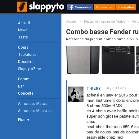
Connexion
Connexion
Inscription
>
>
Accueil
Petites Annonces de Matos
Ven
Accueil
News
Combo basse Fender ru
Tests
Référence du produit: combo rumble 500 V
Cours
Tablatures
Dossiers
SlappytoZine
Forum
Bar
THIERY
•
il y a 11 ans
Concerts
acheté en janvier 2016 pour 
mon instrument donc encore
Annonces Matos
8 ohms 500w RMS
en 4 ohms avec baffle addit
Annonces Musiciens
super son grosse patate surpr
Plus ▼
sites
neuf chez thomann 659 € sac
pas de coups pas de concer
essayable chez moi