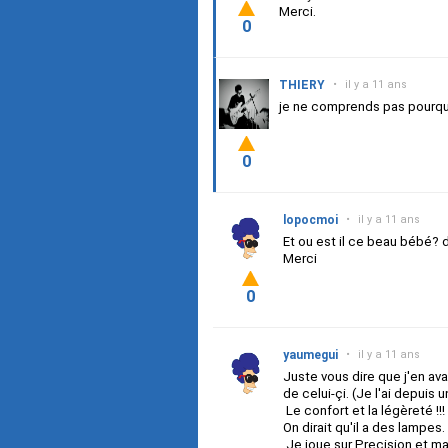
Merci.
0
THIERY
•
il y a 11 ans
je ne comprends pas pourquoi i
0
lopocmoi
•
il y a 11 ans
Et ou est il ce beau bébé? 
Merci
0
yaumegui
•
il y a 11 ans
Juste vous dire que j'en avai
de celui-çi. (Je l'ai depuis 
Le confort et la légèreté !!!
On dirait qu'il a des lampes.
Je joue sur Precision et ma