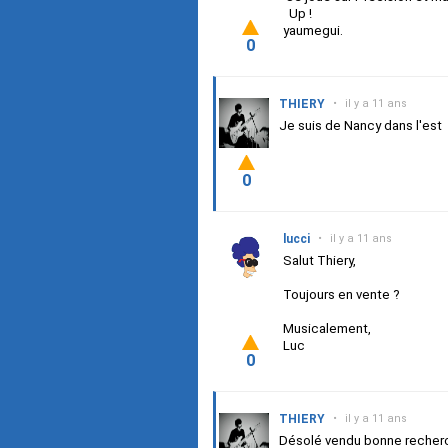
Up !
yaumegui.
0
THIERY
•
il y a 11 ans
Je suis de Nancy dans l'est
0
lucci
•
il y a 11 ans
Salut Thiery,
Toujours en vente ?
Musicalement,
Luc
0
THIERY
•
il y a 11 ans
Désolé vendu bonne recher