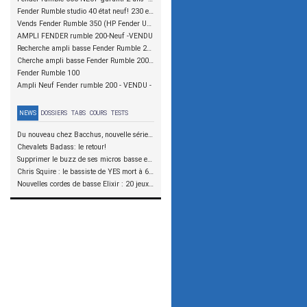
Fender Rumble studio 40 état neuf! 230 euros
Vends Fender Rumble 350 (HP Fender US) - [Rare]
AMPLI FENDER rumble 200-Neuf -VENDU
Recherche ampli basse Fender Rumble 200 ou 500
Cherche ampli basse Fender Rumble 200 ou 500
Fender Rumble 100
Ampli Neuf Fender rumble 200 - VENDU -
NEWS
DOSSIERS
TABS
COURS
TESTS
Du nouveau chez Bacchus, nouvelle série SCD
Chevalets Badass: le retour!
Supprimer le buzz de ses micros basse en reliant les aimants à la masse
Chris Squire : le bassiste de YES mort à 67 ans
Nouvelles cordes de basse Elixir : 20 jeux à tester !