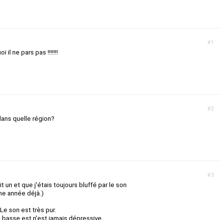
#1
l ne pars pas !!!!!!!
#2
dans quelle région?
#3
t un et que j'étais toujours bluffé par le son
une année déjà.)
 Le son est très pur.
 basse est n'est jamais dépressive.