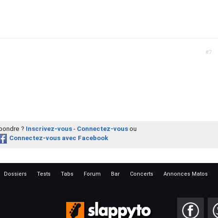
#7
épondre ?
Inscrivez-vous
-
Connectez-vous
ou
Connectez-vous avec Facebook
Dossiers
Tests
Tabs
Forum
Bar
Concerts
Annonces Matos