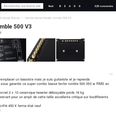
Nuit
B
E
A
D
G
325 connectés
>
ds Ampli Basse
Combo basse Fender rumble 500 V3
mble 500 V3
3
#0
remplacer un bassiste mais je suis guitariste et je reprends
 sous garantie ce super combo basse fenfer rumble 500 350 w RMS en
ionnel 2 x 10 ceramique tweeter débrayable poids 16 kg
enant pour un ampli de cette taille excellente critique sur les
differents
rifié 450 € ferme état neuf
t