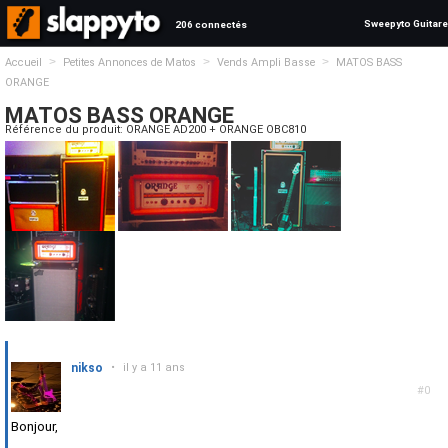
Sweepyto Guitare
206 connectés
>
>
>
Accueil
Petites Annonces de Matos
Vends Ampli Basse
MATOS BASS
ORANGE
MATOS BASS ORANGE
Référence du produit: ORANGE AD200 + ORANGE OBC810
nikso
•
il y a 11 ans
#0
Bonjour,