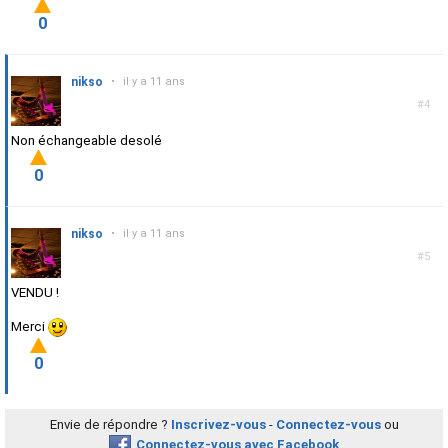
0
nikso
•
il y a 11 ans
#4
Non échangeable desolé
0
nikso
•
il y a 11 ans
#5
VENDU !
Merci
0
Envie de répondre ?
Inscrivez-vous
-
Connectez-vous
ou
Connectez-vous avec Facebook