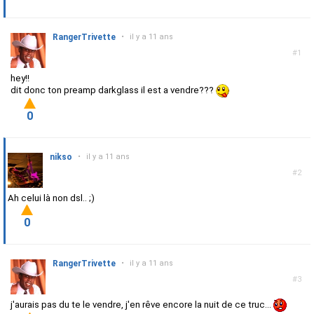
RangerTrivette
•
il y a 11 ans
#1
hey!!
dit donc ton preamp darkglass il est a vendre???
0
nikso
•
il y a 11 ans
#2
Ah celui là non dsl.. ;)
0
RangerTrivette
•
il y a 11 ans
#3
j'aurais pas du te le vendre, j'en rêve encore la nuit de ce truc...