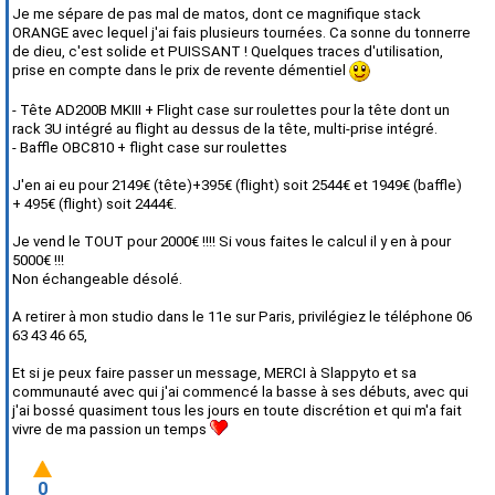
Je me sépare de pas mal de matos, dont ce magnifique stack
ORANGE avec lequel j'ai fais plusieurs tournées. Ca sonne du tonnerre
de dieu, c'est solide et PUISSANT ! Quelques traces d'utilisation,
prise en compte dans le prix de revente démentiel
- Tête AD200B MKIII + Flight case sur roulettes pour la tête dont un
rack 3U intégré au flight au dessus de la tête, multi-prise intégré.
- Baffle OBC810 + flight case sur roulettes
J'en ai eu pour 2149€ (tête)+395€ (flight) soit 2544€ et 1949€ (baffle)
+ 495€ (flight) soit 2444€.
Je vend le TOUT pour 2000€ !!!! Si vous faites le calcul il y en à pour
5000€ !!!
Non échangeable désolé.
A retirer à mon studio dans le 11e sur Paris, privilégiez le téléphone 06
63 43 46 65,
Et si je peux faire passer un message, MERCI à Slappyto et sa
communauté avec qui j'ai commencé la basse à ses débuts, avec qui
j'ai bossé quasiment tous les jours
en toute discrétion
et qui m'a fait
vivre de ma passion un temps
0