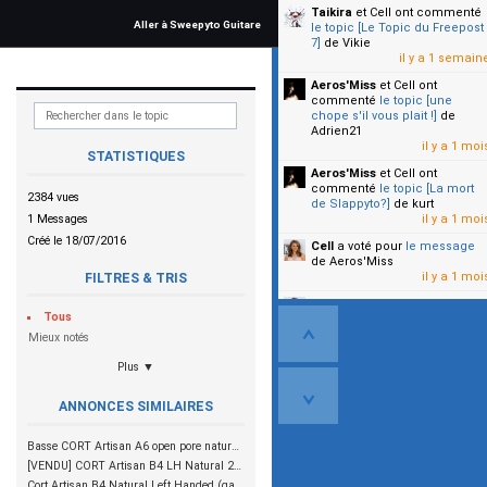
Taikira
et Cell
ont commenté
Aller à Sweepyto Guitare
le topic [Le Topic du Freepost
7]
de Vikie
il y a 1 semain
Aeros'Miss
et Cell
ont
commenté
le topic [une
chope s'il vous plait !]
de
Adrien21
il y a 1 moi
STATISTIQUES
Aeros'Miss
et Cell
ont
commenté
le topic [La mort
2384 vues
de Slappyto?]
de kurt
1 Messages
il y a 1 moi
Créé le 18/07/2016
Cell
a voté pour
le message
de Aeros'Miss
il y a 1 moi
FILTRES & TRIS
Cell
a voté pour
le message
Tous
de Malicia
il y a 1 moi
Mieux notés
Plus ▼
▼
ANNONCES SIMILAIRES
Basse CORT Artisan A6 open pore natural peu servie
[VENDU] CORT Artisan B4 LH Natural 250€
Cort Artisan B4 Natural Left Handed (gaucher)