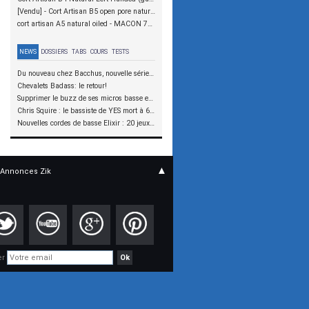
[Vendu] - Cort Artisan B5 open pore natural - 250€
cort artisan A5 natural oiled - MACON 71000
NEWS
DOSSIERS
TABS
COURS
TESTS
Du nouveau chez Bacchus, nouvelle série SCD
Chevalets Badass: le retour!
Supprimer le buzz de ses micros basse en reliant les aimants à la masse
Chris Squire : le bassiste de YES mort à 67 ans
Nouvelles cordes de basse Elixir : 20 jeux à tester !
▲
Annonces Zik
er