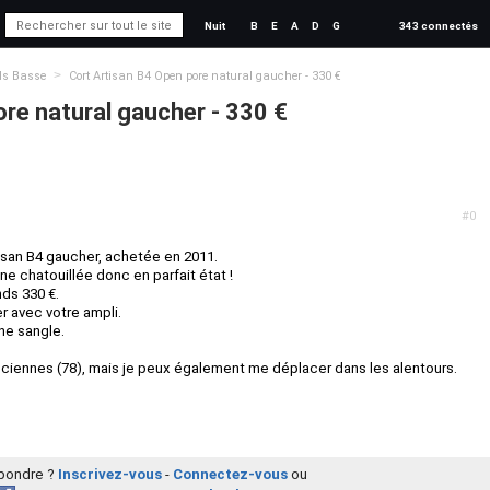
Nuit
B
E
A
D
G
343 connectés
>
ds Basse
Cort Artisan B4 Open pore natural gaucher - 330 €
re natural gaucher - 330 €
#0
san B4 gaucher, achetée en 2011.
ine chatouillée donc en parfait état !
nds 330 €.
er avec votre ampli.
ne sangle.
veciennes (78), mais je peux également me déplacer dans les alentours.
épondre ?
Inscrivez-vous
-
Connectez-vous
ou