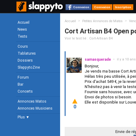
Connexion
Connexion
Inscription
>
>
Accueil
Petites Annonces de Matos
Ven
Accueil
News
Cort Artisan B4 Open po
Tests
Voir le test lié : Cort-Artisan B4
Cours
Tablatures
samasquerade
•
il y a 10 ans
Dossiers
Bonjour,
SlappytoZine
Je vends ma basse Cort Arti
Hélas très peu utilisée, à pe
Forum
Prix d'achat 549 €, je la reve
Bar
N'hésitez pas à venir la test
Concerts
Fournie sans housse, avec u
Envoi de photos si besoin.
Annonces Matos
Elle est disponible sur Lou
0
Annonces Musiciens
Plus ▼
Envie de r