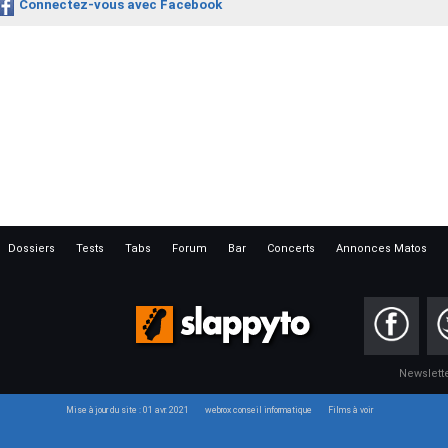
Connectez-vous avec Facebook
Dossiers
Tests
Tabs
Forum
Bar
Concerts
Annonces Matos
Newslett
Mise à jour du site : 01 avr. 2021
webrox conseil informatique
Films à voir