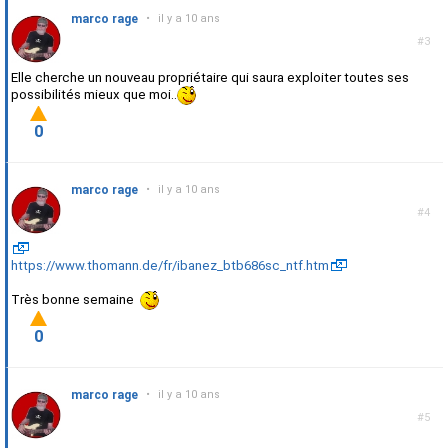
marco rage
•
il y a 10 ans
#3
Elle cherche un nouveau propriétaire qui saura exploiter toutes ses
possibilités mieux que moi..
0
marco rage
•
il y a 10 ans
#4
https://www.thomann.de/fr/ibanez_btb686sc_ntf.htm
Très bonne semaine
0
marco rage
•
il y a 10 ans
#5