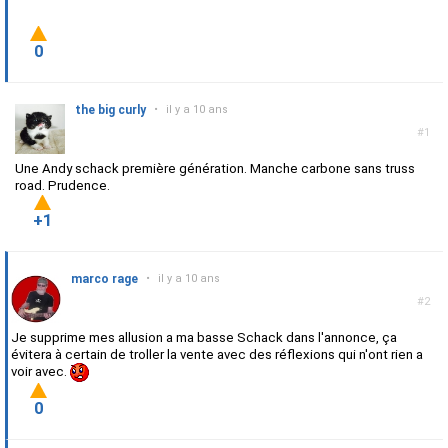
0
the big curly
•
il y a 10 ans
#1
Une Andy schack première génération. Manche carbone sans truss
road. Prudence.
+1
marco rage
•
il y a 10 ans
#2
Je supprime mes allusion a ma basse Schack dans l'annonce, ça
évitera à certain de troller la vente avec des réflexions qui n'ont rien a
voir avec.
0