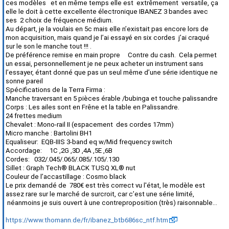
ces modèles
et en même temps elle est
extrêmement
versatile, ça
elle le doit à cette excellente électronique IBANEZ 3 bandes avec
ses
2 choix de fréquence médium.
Au départ, je la voulais en 5c mais elle n’existait pas encore lors de
mon acquisition, mais quand je l’ai essayé en six cordes
j’ai craqué
sur le son le manche tout !!! .
De préférence remise en main propre
Contre du cash.
Cela permet
un essai, personnellement je ne peux acheter un instrument sans
l’essayer, étant donné que pas un seul même d’une série identique ne
sonne pareil
Spécifications de la Terra Firma :
Manche traversant en 5 pièces érable /bubinga et touche palissandre
Corps : Les ailes sont en Frêne et la table en Palissandre.
24 frettes medium
Chevalet : Mono-rail II (espacement
des cordes 17mm)
Micro manche : Bartolini BH1
Equaliseur
:
EQB-IIIS 3-band eq w/Mid frequency switch
Accordage:
1C ,2G ,3D ,4A ,5E ,6B
Cordes:
032/.045/.065/.085/.105/.130
Sillet :
Graph Tech® BLACK TUSQ XL® nut
Couleur de l’accastillage : Cosmo black
Le prix demandé de 780€ est très correct vu l'état, le modèle est
assez rare sur le marché de surcroit, car c’est une série limité,
néanmoins je suis ouvert à une contreproposition (très) raisonnable...
https://www.thomann.de/fr/ibanez_btb686sc_ntf.htm