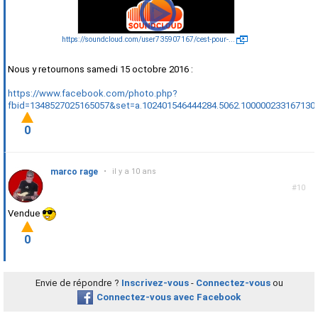
https://soundcloud.com/user735907167/cest-pour-...
Nous y retournons samedi 15 octobre 2016 :
https://www.facebook.com/photo.php?
fbid=1348527025165057&set=a.102401546444284.5062.100000233167130
0
marco rage
•
il y a 10 ans
#10
Vendue
0
Envie de répondre ?
Inscrivez-vous
-
Connectez-vous
ou
Connectez-vous avec Facebook