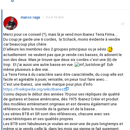
0
marco rage
•
il y a 10 ans
#7
Merci pour ce conseil (?), mais là je vend mon Ibanez Terra Firma....
Du coup je garde une 6 cordes, la Schack, moins évidente à vendre
car beaucoup plus chère.
D'ailleurs les membres des 2 groupes principaux ou je sévis
actuellement ne veulent pas que je vende ces basses, ils adorent le
son des deux. Mais je trouve que deux six cordes c'est une (6) de
trop. Et j'ai aussi une autre basse en vue
Euh
même plusieurs à dire vrai...
La Terra Firma à du caractère sans être caractérielle, du coup elle est
facile et agréable à jouer, versatile, on peux tout faire avec....
C'est une Ibanez, une vielle marque pour plus d'info
https://fr.wikipedia.org/wiki/Ibanez
Connu depuis le début des années 70 pour ses répliques de qualité
de guitares et basse américaine, dès 1975 Ibanez Créer et produit
des modèles entièrement originaux et est devenu également une
référence dans le monde de la guitare et de la basse...
Les séries BTB et SR sont des références, chacune avec ses
caractéristiques et ses qualités propres.
Les BTB sont fabuleuses je voulais en avoir une de puis longtemps et
même si je vends celle là, dans les mois qui vienne je fait surement