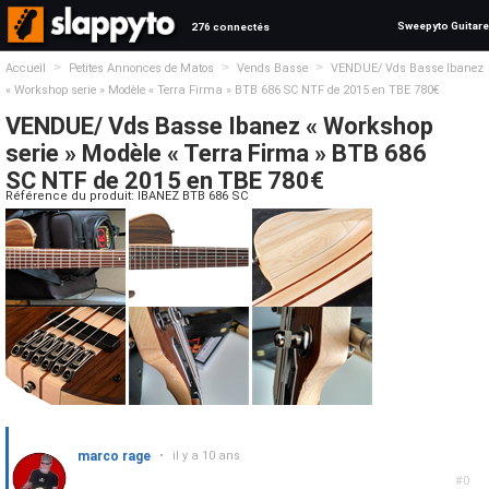
Sweepyto Guitare
276 connectés
>
>
>
Accueil
Petites Annonces de Matos
Vends Basse
VENDUE/ Vds Basse Ibanez
« Workshop serie » Modèle « Terra Firma » BTB 686 SC NTF de 2015 en TBE 780€
VENDUE/ Vds Basse Ibanez « Workshop
serie » Modèle « Terra Firma » BTB 686
SC NTF de 2015 en TBE 780€
Référence du produit: IBANEZ BTB 686 SC
marco rage
•
il y a 10 ans
#0