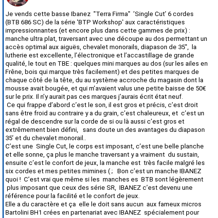
Je vends cette basse Ibanez
"Terra Firma"
’Single Cut’ 6 cordes
(BTB 686 SC) de la série 'BTP Workshop' aux caractéristiques
impressionnantes (et encore plus dans cette gammes de prix) :
manche ultra plat, traversant avec une découpe au dos permettant un
accès optimal aux aiguës, chevalet monorails, diapason de 35",
la
lutherie est excellente, l’électronique et l’accastillage de grande
qualité, le tout en TBE : quelques mini marques au dos (sur les ailes en
Frêne, bois qui marque très facilement) et des petites marques de
chaque côté de la tête, du au système accroche du magasin dont la
mousse avait bougée, et qui m’avaient valus une petite baisse de 50€
sur le prix. Il n’y aurait pas ces marques j’aurais écrit état neuf.
Ce qui frappe d’abord c’est le son, il est gros et précis, c’est droit
sans être froid au contraire y a du grain, c’est chaleureux, et
c’est un
régal de descendre sur la corde de si ou là aussi c’est gros et
extrêmement bien défini,
sans doute un des avantages du diapason
35’ et du chevalet monorail..
C’est une
Single Cut, le corps est imposant, c’est une belle planche
et elle sonne, ça plus le manche traversant y a vraiment
du sustain,
ensuite c’est le confort de jeux, la manche est
très facile malgré les
six cordes et mes petites mimines ( ;
Bon c’est un manche IBANEZ
quoi !
C’est vrai que même si les
manches es
BTB sont légèrement
plus imposant que ceux des série SR,
IBANEZ c’est devenu une
référence pour la facilité et le confort de jeux.
Elle a du caractère et ça
elle le doit sans aucun
aux fameux micros
Bartolini BH1 crées en partenariat avec IBANEZ
spécialement pour