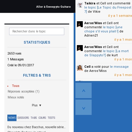
Taikira
et Cell
ont commenté
Aller à Sweepyto Guitare
le topic [Le Topic du Freepost
7]
de Vikie
il y a 1 semain
Aeros'Miss
et Cell
ont
commenté
le topic [une
chope s'il vous plait !]
de
Adrien21
il y a 1 moi
STATISTIQUES
Aeros'Miss
et Cell
ont
commenté
le topic [La mort
2653 vues
de Slappyto?]
de kurt
1 Messages
il y a 1 moi
Créé le 09/01/2017
Cell
a voté pour
le message
de Aeros'Miss
il y a 1 moi
FILTRES & TRIS
Cell
a voté pour
le message
Tous
de Malicia
il y a 1 moi
Réponses acceptées (1)
Mieux notés
▼
Plus ▼
NEWS
DOSSIERS
TABS
COURS
TESTS
Du nouveau chez Bacchus, nouvelle série SCD