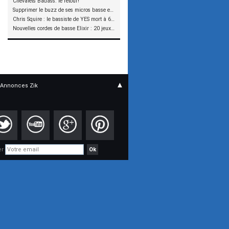
Chevalets Badass: le retour!
Supprimer le buzz de ses micros basse en reliant les aimants à la masse
Chris Squire : le bassiste de YES mort à 67 ans
Nouvelles cordes de basse Elixir : 20 jeux à tester !
▲
Annonces Zik
er