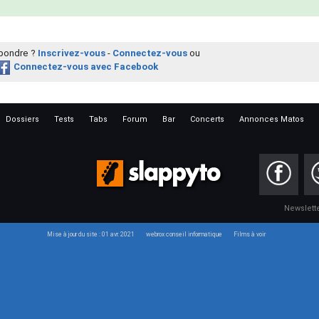
épondre ?
Inscrivez-vous
-
Connectez-vous
ou
Connectez-vous avec Facebook
Dossiers
Tests
Tabs
Forum
Bar
Concerts
Annonces Matos
Newslett
Mise à jour du site : 01 avr. 2021
webrox conseil informatique
Films à voir