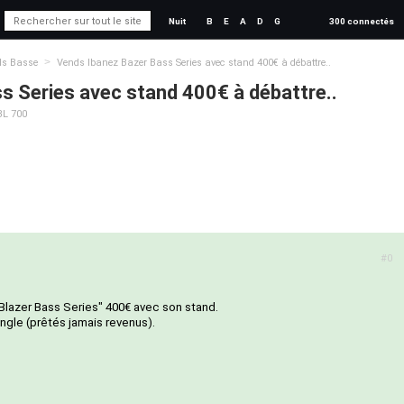
Nuit
B
E
A
D
G
300 connectés
>
ds Basse
Vends Ibanez Bazer Bass Series avec stand 400€ à débattre..
s Series avec stand 400€ à débattre..
BL 700
#0
lazer Bass Series" 400€ avec son stand.
sangle (prêtés jamais revenus).