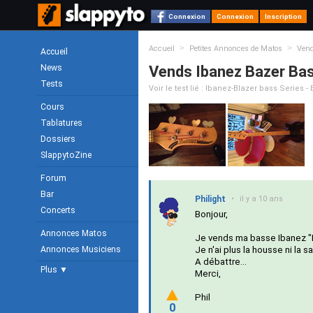
Connexion
Connexion
Inscription
>
>
Accueil
Petites Annonces de Matos
Ven
Accueil
News
Vends Ibanez Bazer Bas
Tests
Voir le test lié : Ibanez-Blazer bass Series - 
Cours
Tablatures
Dossiers
SlappytoZine
Forum
Bar
Philight
•
il y a 10 ans
Concerts
Bonjour,
Annonces Matos
Je vends ma basse Ibanez "B
Annonces Musiciens
Je n'ai plus la housse ni la 
A débattre...
Plus ▼
Merci,
Phil
0