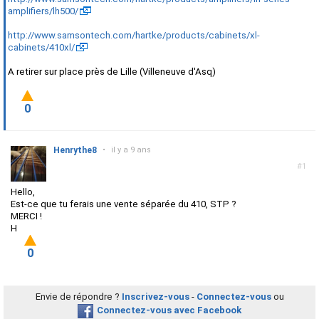
amplifiers/lh500/
http://www.samsontech.com/hartke/products/cabinets/xl-
cabinets/410xl/
A retirer sur place près de Lille (Villeneuve d'Asq)
0
Henrythe8
•
il y a 9 ans
#1
Hello,
Est-ce que tu ferais une vente séparée du 410, STP ?
MERCI !
H
0
Envie de répondre ?
Inscrivez-vous
-
Connectez-vous
ou
Connectez-vous avec Facebook