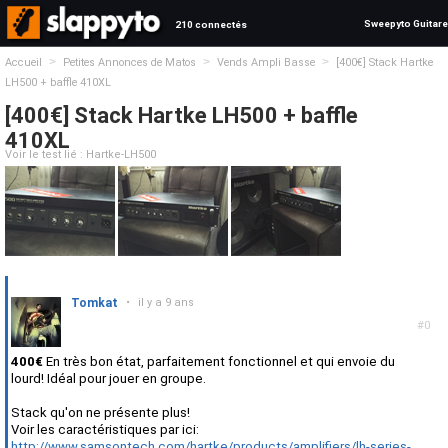
Sweepyto Guitare
210 connectés
>
>
>
Accueil
Petites Annonces de Matos
Vends Ampli Basse
[400€] Stack Hartke
LH500 + baffle 410XL
[400€] Stack Hartke LH500 + baffle
410XL
Voir le test lié : Hartke-LH500
Tomkat
•
il y a 9 ans
#0
400€
En très bon état, parfaitement fonctionnel et qui envoie du
lourd! Idéal pour jouer en groupe.
Stack qu'on ne présente plus!
Voir les caractéristiques par ici:
http://www.samsontech.com/hartke/products/amplifiers/lh-series-