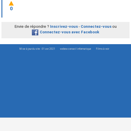
0
Envie de répondre ?
Inscrivez-vous
-
Connectez-vous
ou
Connectez-vous avec Facebook
Mise à jour du site : 01 avr. 2021
webrox conseil informatique
Films à voir