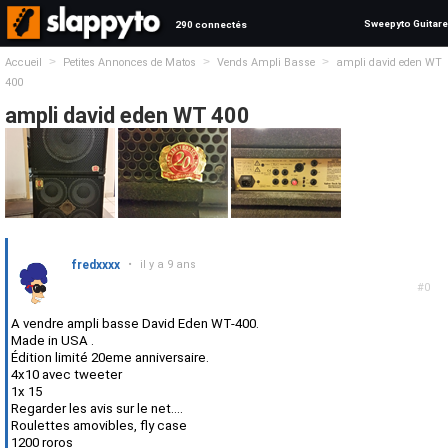
Sweepyto Guitare
290 connectés
>
>
>
Accueil
Petites Annonces de Matos
Vends Ampli Basse
ampli david eden WT
400
ampli david eden WT 400
fredxxxx
•
il y a 9 ans
#0
A vendre ampli basse David Eden WT-400.
Made in USA .
Édition limité 20eme anniversaire.
4x10 avec tweeter
1x 15
Regarder les avis sur le net....
Roulettes amovibles, fly case
1200 roros