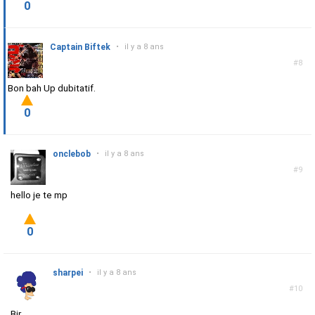
0
Captain Biftek
•
il y a 8 ans
#8
Bon bah Up dubitatif.
0
onclebob
•
il y a 8 ans
#9
hello je te mp
0
sharpei
•
il y a 8 ans
#10
Bjr,