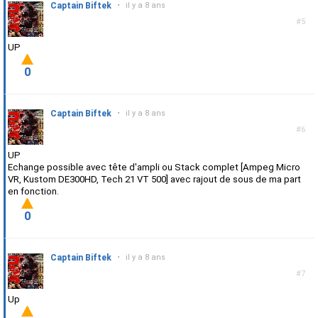
Captain Biftek
•
il y a 8 ans
#5
UP
0
Captain Biftek
•
il y a 8 ans
#6
UP
Echange possible avec tête d'ampli ou Stack complet [Ampeg Micro
VR, Kustom DE300HD, Tech 21 VT 500] avec rajout de sous de ma part
en fonction.
0
Captain Biftek
•
il y a 8 ans
#7
Up