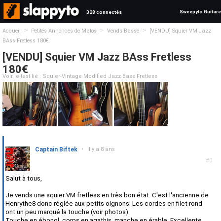
Sweepyto Guitare
328 connectés
>
>
>
Accueil
Petites Annonces de Matos
Vends Basse
[VENDU] Squier VM Jazz
BAss Fretless 180€
[VENDU] Squier VM Jazz BAss Fretless
180€
Voir le test lié : Squier-Vintage Modified Jazz Bass Fretless
Captain Biftek
•
il y a 8 ans
#0
Salut à tous,
Je vends une squier VM fretless en très bon état. C'est l'ancienne de
Henrythe8 donc réglée aux petits oignons. Les cordes en filet rond
ont un peu marqué la touche (voir photos).
Touche en ébonol, corps en agathis, manche en érable. Excellente