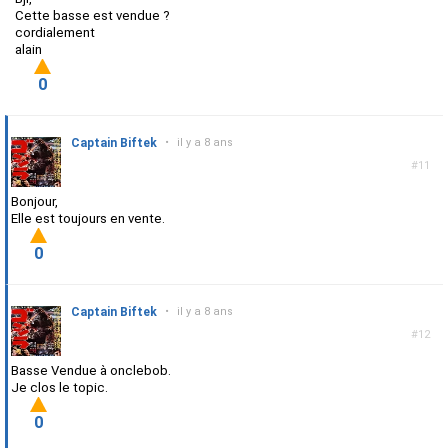
Cette basse est vendue ?
cordialement
alain
0
Captain Biftek
•
il y a 8 ans
#11
Bonjour,
Elle est toujours en vente.
0
Captain Biftek
•
il y a 8 ans
#12
Basse Vendue à onclebob.
Je clos le topic.
0