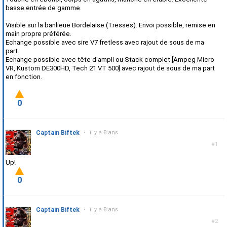
basse entrée de gamme.
Visible sur la banlieue Bordelaise (Tresses). Envoi possible, remise en
main propre préférée.
Echange possible avec sire V7 fretless avec rajout de sous de ma
part.
Echange possible avec tête d'ampli ou Stack complet [Ampeg Micro
VR, Kustom DE300HD, Tech 21 VT 500] avec rajout de sous de ma part
en fonction.
0
Captain Biftek
•
il y a 8 ans
#1
Up!
0
Captain Biftek
•
il y a 8 ans
#2