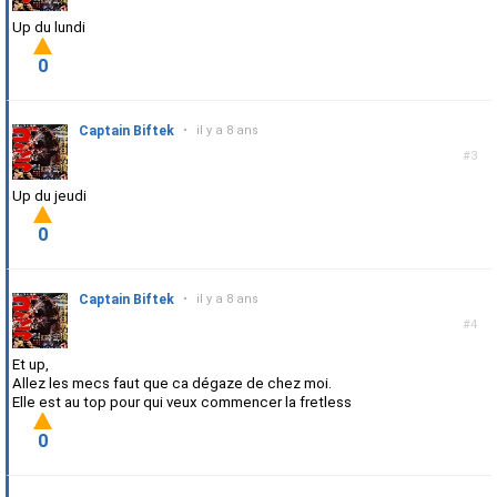
Up du lundi
0
Captain Biftek
•
il y a 8 ans
#3
Up du jeudi
0
Captain Biftek
•
il y a 8 ans
#4
Et up,
Allez les mecs faut que ca dégaze de chez moi.
Elle est au top pour qui veux commencer la fretless
0