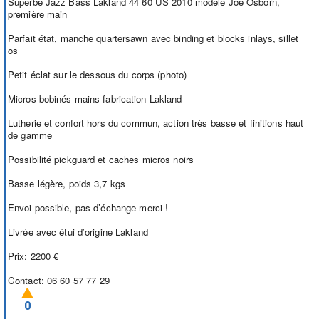
Superbe Jazz Bass Lakland 44 60 US 2010 modèle Joe Osborn,
première main
Parfait état, manche quartersawn avec binding et blocks inlays, sillet
os
Petit éclat sur le dessous du corps (photo)
Micros bobinés mains fabrication Lakland
Lutherie et confort hors du commun, action très basse et finitions haut
de gamme
Possibilité pickguard et caches micros noirs
Basse légère, poids 3,7 kgs
Envoi possible, pas d’échange merci !
Livrée avec étui d’origine Lakland
Prix: 2200 €
Contact: 06 60 57 77 29
0