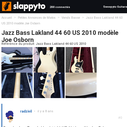
Sweepyto Guitare
288 connectés
>
>
>
Accueil
Petites Annonces de Matos
Vends Basse
Jazz Bass Lakland 44 60
US 2010 modèle Joe Osborn
Jazz Bass Lakland 44 60 US 2010 modèle
Joe Osborn
Référence du produit: Jazz Bass Lakland 44 60 US 2010
radzivil
•
il y a 8 ans
#0