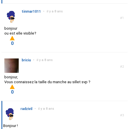
tinmar1011
•
il y a 8 ans
#1
bonjour
ou est elle visible?
0
briciu
•
il y a 8 ans
#2
bonjour,
Vous connaissez la taille du manche au sillet svp ?
0
radzivil
•
il y a 8 ans
#3
Bonjour !