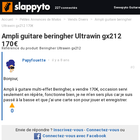
Sweepyto Guitare
227 connectés
>
>
>
Accueil
Petites Annonces de Matos
Vends Divers
Ampli guitare beringher
Ultrawin gx212 170€
Ampli guitare beringher Ultrawin gx212
170€
Référence du produit: Beringher Ultrawin gx212
Papyfouette
•
il y a 8 ans
#0
Bonjour,
Ampli à guitare multi-effet Beringher, a vendre 170€, occasion servi
seulement en répète, fonctionne bien, je ne m'en sers plus car je suis
passé à la basse et que j'ai une carte son pour jouer et enregistrer.
0
Envie de répondre ?
Inscrivez-vous
-
Connectez-vous
ou
Connectez-vous avec Facebook