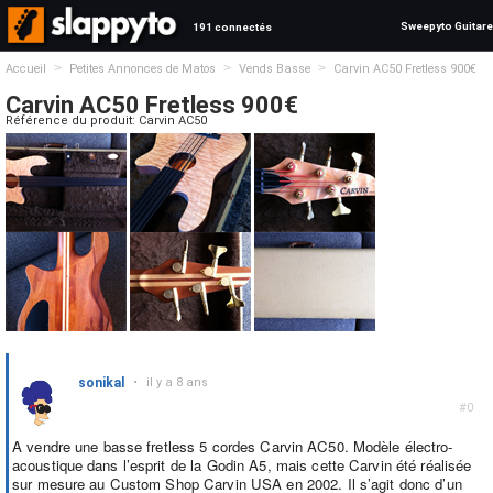
Sweepyto Guitare
191 connectés
>
>
>
Accueil
Petites Annonces de Matos
Vends Basse
Carvin AC50 Fretless 900€
Carvin AC50 Fretless 900€
Référence du produit: Carvin AC50
sonikal
•
il y a 8 ans
#0
A vendre une basse fretless 5 cordes Carvin AC50. Modèle électro-
acoustique dans l’esprit de la Godin A5, mais cette Carvin été réalisée
sur mesure au Custom Shop Carvin USA en 2002. Il s’agit donc d’un