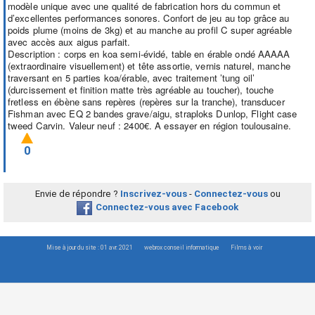
modèle unique avec une qualité de fabrication hors du commun et
d’excellentes performances sonores. Confort de jeu au top grâce au
poids plume (moins de 3kg) et au manche au profil C super agréable
avec accès aux aigus parfait.
Description : corps en koa semi-évidé, table en érable ondé AAAAA
(extraordinaire visuellement) et tête assortie, vernis naturel, manche
traversant en 5 parties koa/érable, avec traitement ’tung oil’
(durcissement et finition matte très agréable au toucher), touche
fretless en ébène sans repères (repères sur la tranche), transducer
Fishman avec EQ 2 bandes grave/aigu, straploks Dunlop, Flight case
tweed Carvin. Valeur neuf : 2400€. A essayer en région toulousaine.
0
Envie de répondre ?
Inscrivez-vous
-
Connectez-vous
ou
Connectez-vous avec Facebook
Mise à jour du site : 01 avr. 2021
webrox conseil informatique
Films à voir