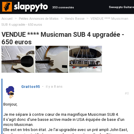
Sweepyto Guitare
353 connectés
>
>
>
Accueil
Petites Annonces de Matos
Vends Basse
VENDUE **** Musicman
SUB 4 upgradée - 650 euros
VENDUE **** Musicman SUB 4 upgradée -
650 euros
Grattos95
•
il y a 8 ans
#0
Bonjour,
Je me sépare à contre cœur de ma magnifique Musicman SUB 4.
Il s'agit donc d'une basse active made in USA équipée de base d'un
micro Musicman.
Elle est en très bon état. Je l'ai upgradée avec un pré ampli John East,