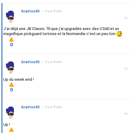
Grattos95
•
il y a 8 ans
#2
J'ai déjà une JB Classic 70 que j'ai upgradée avec des CS60 et un
magnifique pickguard tortoise et la Normandie c'est un peu loin
0
Grattos95
•
il y a 8 ans
#3
Up du week end !
0
Grattos95
•
il y a 8 ans
#4
Up !