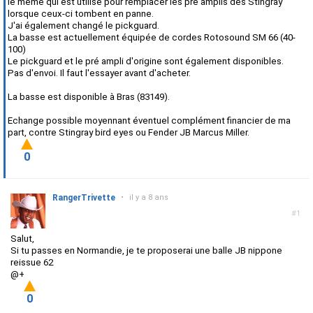
le même qui est utilisé pour remplacer les pré amplis des Stingray
lorsque ceux-ci tombent en panne.
J'ai également changé le pickguard.
La basse est actuellement équipée de cordes Rotosound SM 66 (40-
100)
Le pickguard et le pré ampli d'origine sont également disponibles.
Pas d'envoi. Il faut l'essayer avant d'acheter.
La basse est disponible à Bras (83149).
Echange possible moyennant éventuel complément financier de ma
part, contre Stingray bird eyes ou Fender JB Marcus Miller.
0
RangerTrivette
•
il y a 8 ans
#1
Salut,
Si tu passes en Normandie, je te proposerai une balle JB nippone
reissue 62
@+
0