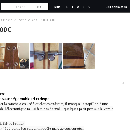
Nuit
B
E
A
D
G
344 connectés
>
ds Basse
[Vendue] Aria SB1000 600€
600€
#0
ispo
 600€ négociable
Plus dispo
 et la touche a creusé à quelques endroits, il manque le papillon d'une
e l'électronique ne lui fera pas de mal + quelques petit pets sur le vernis
 fait le luthier:
 / 100 eur le jeu suivant modèle marque couleur etc...