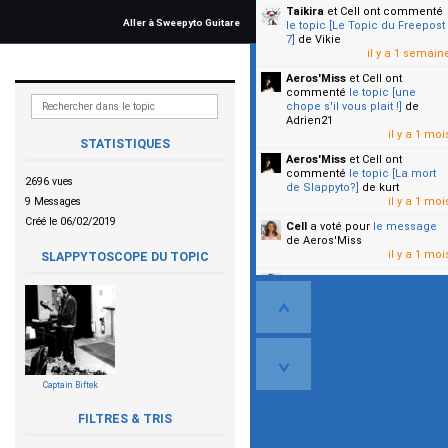
Taikira
et Cell
ont commenté
Aller à Sweepyto Guitare
le topic [Le Topic du Freepost
7]
de Vikie
il y a 1 semain
Aeros'Miss
et Cell
ont
commenté
le topic [une
chope s'il vous plait !]
de
Adrien21
il y a 1 moi
STATISTIQUES
Aeros'Miss
et Cell
ont
commenté
le topic [La mort
2696 vues
de Slappyto?]
de kurt
9 Messages
il y a 1 moi
Créé le 06/02/2019
Cell
a voté pour
le message
de Aeros'Miss
il y a 1 moi
SLAPPYTOSCOPE DU TOPIC
Cell
a voté pour
le message
de Malicia
il y a 1 moi
▼
Captain Biftek
FILTRES & TRIS