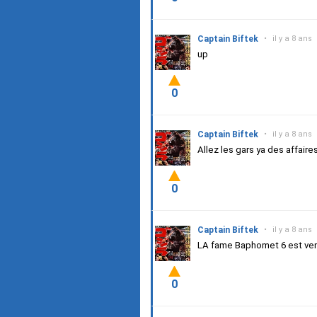
Captain Biftek
•
il y a 8 ans
up
0
Captain Biftek
•
il y a 8 ans
Allez les gars ya des affaires 
0
Captain Biftek
•
il y a 8 ans
LA fame Baphomet 6 est ve
0