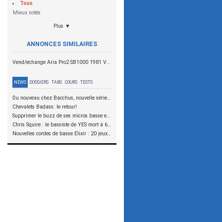
Tous
Mieux notés
Plus ▼
ANNONCES SIMILAIRES
Vend/echange Aria Pro2 SB1000 1981 Vendue
NEWS
DOSSIERS
TABS
COURS
TESTS
Du nouveau chez Bacchus, nouvelle série SCD
Chevalets Badass: le retour!
Supprimer le buzz de ses micros basse en reliant les aimants à la masse
Chris Squire : le bassiste de YES mort à 67 ans
Nouvelles cordes de basse Elixir : 20 jeux à tester !