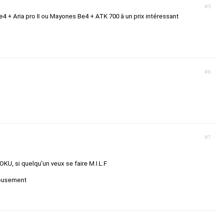
#5
 + Aria pro II ou Mayones Be4 + ATK 700 à un prix intéressant
#6
#7
KU, si quelqu'un veux se faire M.I.L.F
rieusement