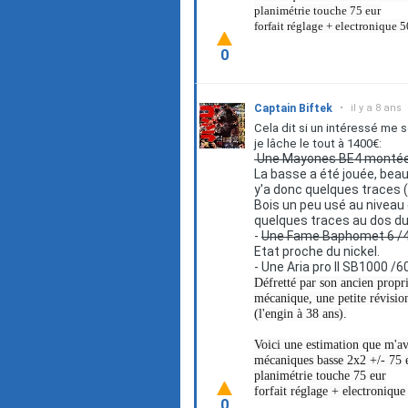
planimétrie touche 75 eur
forfait réglage + electronique 5
0
Captain Biftek
•
il y a 8 ans
Cela dit si un intéressé me 
je lâche le tout à 1400€:
Une Mayones BE4 montée e
La basse a été jouée, bea
y'a donc quelques traces 
Bois un peu usé au niveau 
quelques traces au dos du 
-
Une Fame Baphomet 6 /
Etat proche du nickel.
- Une Aria pro II SB1000 /
Défretté par son ancien propri
mécanique, une petite révision
(l'engin à 38 ans).
Voici une estimation que m'avai
mécaniques basse 2x2 +/- 75 e
planimétrie touche 75 eur
forfait réglage + electronique
0