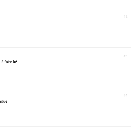
#2
#3
à faire la!
#4
ndue