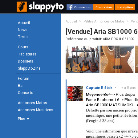
Connexion
Connexion
Inscription
>
>
Accueil
Petites Annonces de Matos
Ven
Accueil
News
[Vendue] Aria SB1000 
Tests
Référence du produit: ARIA PRO II SB1000
Cours
Tablatures
Dossiers
SlappytoZine
Forum
Bar
Captain Biftek
•
il y a 8 ans
Concerts
Mayones Be4
-> Plus dispo
Fame Baphomet 6
-> Plus d
Annonces Matos
Ario SB1000 MATSUMOKU ->
Annonces Musiciens
Défretté par son ancien proprio
mécanique, une petite révision d
Plus ▼
(l'engin à 38 ans).
Voici une estimation que m'avais
mécaniques basse 2x2 +/- 75 eur