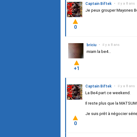
Captain Biftek
•
il y a 8 ans
Je peux grouper Mayones Be4
0
briciu
•
il y a 8 ans
miam la be4...
+1
Captain Biftek
•
il y a 8 ans
La Be4 part ce weekend.
Il reste plus que la MATSUMO
Je suis prêt à négocier sé
0