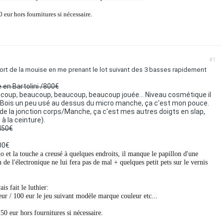
0 eur hors fournitures si nécessaire.
#1
sort de la mouise en me prenant le lot suivant des 3 basses rapidement
n Bartolini /800€
ucoup, beaucoup, beaucoup, beaucoup jouée... Niveau cosmétique il
(Bois un peu usé au dessus du micro manche, ça c'est mon pouce.
de la jonction corps/Manche, ça c'est mes autres doigts en slap,
à la ceinture).
450€
600€
o et la touche a creusé à quelques endroits, il manque le papillon d'une
 de l'électronique ne lui fera pas de mal + quelques petit pets sur le vernis
s fait le luthier:
ur / 100 eur le jeu suivant modèle marque couleur etc...
 50 eur hors fournitures si nécessaire.