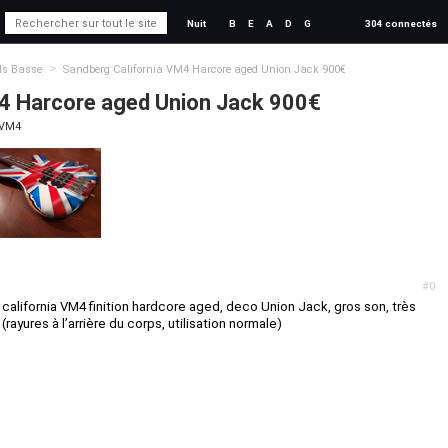
Nuit
B
E
A
D
G
304 connectés
>
ds Basse
Sandberg California VM4 Harcore aged Union Jack 900€
M4 Harcore aged Union Jack 900€
 VM4
#0
alifornia VM4 finition hardcore aged, deco Union Jack, gros son, très
(rayures à l’arrière du corps, utilisation normale)