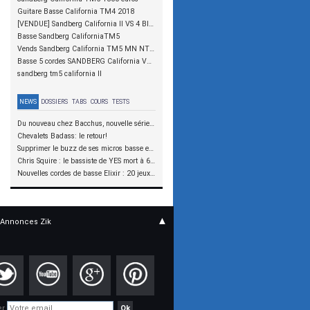
Guitare Basse California TM4 2018
[VENDUE] Sandberg California II VS 4 Black Hardcore Aged - 1300 €
Basse Sandberg CaliforniaTM5
Vends Sandberg California TM5 MN NT LH (Gaucher) 1000€
Basse 5 cordes SANDBERG California VM5 Soft Aged RW
sandberg tm5 california II
NEWS
DOSSIERS
TABS
COURS
TESTS
Du nouveau chez Bacchus, nouvelle série SCD
Chevalets Badass: le retour!
Supprimer le buzz de ses micros basse en reliant les aimants à la masse
Chris Squire : le bassiste de YES mort à 67 ans
Nouvelles cordes de basse Elixir : 20 jeux à tester !
▲
Annonces Zik
er