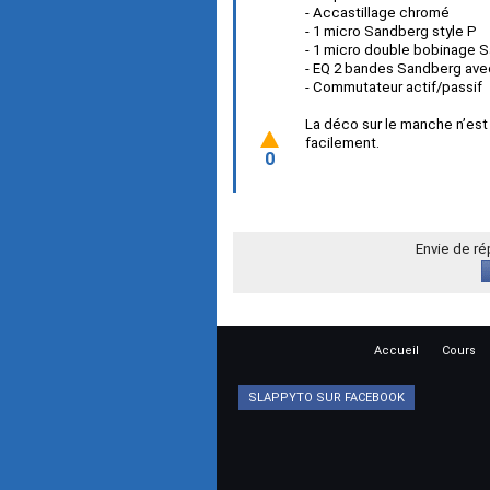
- Accastillage chromé
- 1 micro Sandberg style P
- 1 micro double bobinage
- EQ 2 bandes Sandberg avec
- Commutateur actif/passif
La déco sur le manche n’est
facilement.
0
Envie de r
Accueil
Cours
SLAPPYTO SUR FACEBOOK