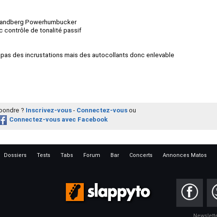
 Sandberg Powerhumbucker
 contrôle de tonalité passif
 pas des incrustations mais des autocollants donc enlevable
épondre ?
Inscrivez-vous
-
Connectez-vous
ou
Connectez-vous avec Facebook
Dossiers
Tests
Tabs
Forum
Bar
Concerts
Annonces Matos
Newslett