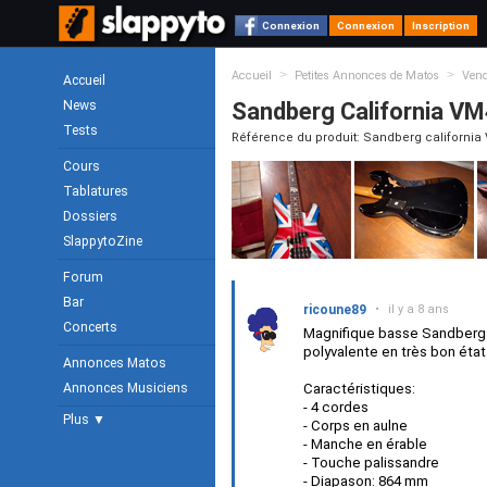
Connexion
Connexion
Inscription
>
>
Accueil
Petites Annonces de Matos
Ven
Accueil
News
Sandberg California V
Tests
Référence du produit: Sandberg california
Cours
Tablatures
Dossiers
SlappytoZine
Forum
Bar
ricoune89
•
il y a 8 ans
Concerts
Magnifique basse Sandberg c
polyvalente en très bon état 
Annonces Matos
Annonces Musiciens
Caractéristiques:
- 4 cordes
Plus ▼
- Corps en aulne
- Manche en érable
- Touche palissandre
- Diapason: 864 mm