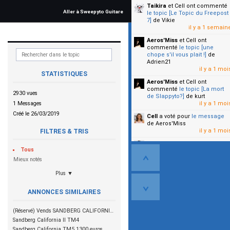
Taikira
et Cell
ont commenté
Aller à Sweepyto Guitare
le topic [Le Topic du Freepost
7]
de Vikie
il y a 1 semain
Aeros'Miss
et Cell
ont
commenté
le topic [une
chope s'il vous plait !]
de
Adrien21
il y a 1 moi
STATISTIQUES
Aeros'Miss
et Cell
ont
commenté
le topic [La mort
2930 vues
de Slappyto?]
de kurt
1 Messages
il y a 1 moi
Créé le 26/03/2019
Cell
a voté pour
le message
de Aeros'Miss
il y a 1 moi
FILTRES & TRIS
Cell
a voté pour
le message
Tous
de Malicia
il y a 1 moi
Mieux notés
Plus ▼
▼
ANNONCES SIMILAIRES
(Réservé) Vends SANDBERG CALIFORNIA II SL TT 5 BB MN - 1300 €
Sandberg California II TM4
Sandberg California TM5 1300 euros