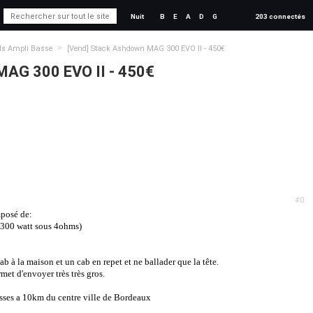
Nuit
B
E
A
D
G
203 connectés
>
ds Ampli Basse
[Vend] Stack Ashdown MAG 300 EVO II - 450€
MAG 300 EVO II - 450€
#0
mposé de:
(300 watt sous 4ohms)
b à la maison et un cab en repet et ne ballader que la tête.
met d'envoyer très très gros.
esses a 10km du centre ville de Bordeaux