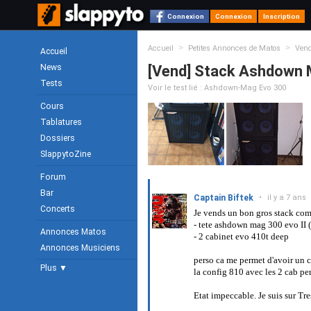
Connexion
Connexion
Inscription
>
>
Accueil
Petites Annonces de Matos
Ven
Accueil
News
[Vend] Stack Ashdown 
Tests
Voir le test lié : Ashdown-Mag Evo 300
Cours
Tablatures
Dossiers
SlappytoZine
Forum
Bar
Captain Biftek
•
il y a 7 ans
Concerts
Je vends un bon gros stack co
- tete ashdown mag 300 evo II 
Annonces Matos
- 2 cabinet evo 410t deep
Annonces Musiciens
perso ca me permet d'avoir un ca
Plus ▼
la config 810 avec les 2 cab per
Etat impeccable. Je suis sur Tr