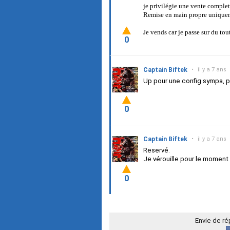
je privilégie une vente complete
Remise en main propre unique
Je vends car je passe sur du tou
0
Captain Biftek
•
il y a 7 ans
Up pour une config sympa, 
0
Captain Biftek
•
il y a 7 ans
Reservé.
Je vérouille pour le moment
0
Envie de r