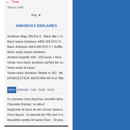
Tous
Mieux notés
Plus ▼
ANNONCES SIMILAIRES
Ashdown Mag 300 Evo II - Stack tête + HP - 300€
Stack basse Ashdown ABM 500 EVO III + enceintes - 600€ (VENDU)
Stack Ashdown MAG300 EVO II + Baffles MAG410T et MAG115 450€ dept 76
Stack ampli basse Ashdown
Ashdow Superfly 500 - 250 euros + Mini Stack Ashdown / Peavey 10" 100watts 230 euros
Vends mini stack ashdown perfect ten minirig.
Vend ampli et basse
Vends stack Ashdown (Made in UK) : tête 500 RC EVO II + 2x10" tweeter + 15"
[VENDU] STACK ASHDOWN 4X10 et Tête ashdown, ROCK INSIDE!
NEWS
DOSSIERS
TABS
COURS
TESTS
Du nouveau chez Bacchus, nouvelle série SCD
Chevalets Badass: le retour!
Supprimer le buzz de ses micros basse en reliant les aimants à la masse
Chris Squire : le bassiste de YES mort à 67 ans
Nouvelles cordes de basse Elixir : 20 jeux à tester !