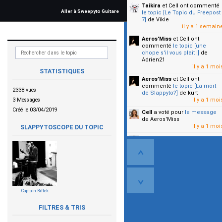
Taikira
et Cell
ont commenté
Aller à Sweepyto Guitare
le topic [Le Topic du Freepost
7]
de Vikie
il y a 1 semain
Aeros'Miss
et Cell
ont
commenté
le topic [une
chope s'il vous plait !]
de
Adrien21
il y a 1 moi
STATISTIQUES
Aeros'Miss
et Cell
ont
commenté
le topic [La mort
2338 vues
de Slappyto?]
de kurt
3 Messages
il y a 1 moi
Créé le 03/04/2019
Cell
a voté pour
le message
de Aeros'Miss
il y a 1 moi
SLAPPYTOSCOPE DU TOPIC
Cell
a voté pour
le message
de Malicia
il y a 1 moi
▼
Captain Biftek
FILTRES & TRIS