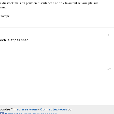
 du stack mais on peux en discuter et à ce prix la autant se faire plaisirs.
ment.
t lampe.
#1
pêchue et pas cher
#2
épondre ?
Inscrivez-vous
-
Connectez-vous
ou