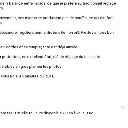
de la balance entre micros, ce que je préfère au traditionnel réglage
ro.
tivement, ces micros ne produisent pas de souffle, ce qui est fort
s.
lissandre, régulièrement entretenu (lemon oil). Frettes en très bon
a 5 cordes et sa remplaçante est déjà arrivée.
rotecteur, en excellent état, clé de réglage du truss, etc.
 visibles en gros plan sur les photos.
 sous Bois, à 5 minutes du RER E.
#1
éresse ! Est-elle toujours disponible ? Bien à vous, Luc