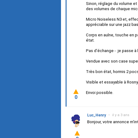
Sinon, réglage du volume et 
des volumes de chaque mic
Micro Noiseless N3 et, effec
appréciable sur une jazz bas
Corps en aulne, touche en pa
état.
Pas d’échange - je passe à l
Vendue avec son case super p
Très bon état, hormis 2 pocs
Visible et essayable à Rosny
Envoi possible.
0
Luc_Henry
•
il y a 3 ans
Bonjour, votre annonce m'int