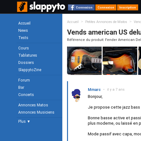
Connexion
Connexion
Inscription
>
>
Accueil
Petites Annonces de Matos
Ven
Accueil
News
Vends american US delu
Tests
Référence du produit: Fender American De
Cours
Tablatures
Dossiers
SlappytoZine
Forum
Bar
Mmarc
•
il y a 7 ans
Concerts
Bonjour,
Annonces Matos
Je propose cette jazz bass 
Annonces Musiciens
Bonne basse active et passif
Plus ▼
plus moderne, ou laissé en p
Mode passif avec capa, mod