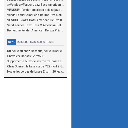
///Vendue///Fender Jazz Bass American Deluxe 1200€
VENDUE!! Fender american deluxe jazz bass 5
Vends Fender American Deluxe Precision Bass
VENDUE - Jazz Bass American Deluxe US V - 2011
Vend Fender Jazz Bass V American Deluxe 1800€
Recherche Fender American Deluxe Précision V
NEWS
DOSSIERS
TABS
COURS
TESTS
Du nouveau chez Bacchus, nouvelle série SCD
Chevalets Badass: le retour!
Supprimer le buzz de ses micros basse en reliant les aimants à la masse
Chris Squire : le bassiste de YES mort à 67 ans
Nouvelles cordes de basse Elixir : 20 jeux à tester !