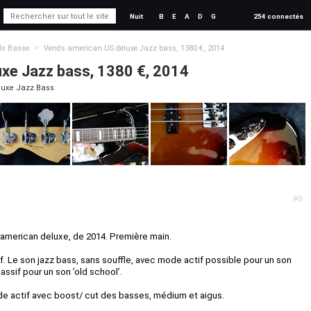
Nuit
B
E
A
D
G
254 connectés
>
ds Basse
Vends american US deluxe Jazz bass, 1380 €, 2014
xe Jazz bass, 1380 €, 2014
luxe Jazz Bass
#0
american deluxe, de 2014. Première main.
. Le son jazz bass, sans souffle, avec mode actif possible pour un son
assif pour un son ’old school’.
e actif avec boost/ cut des basses, médium et aigus.