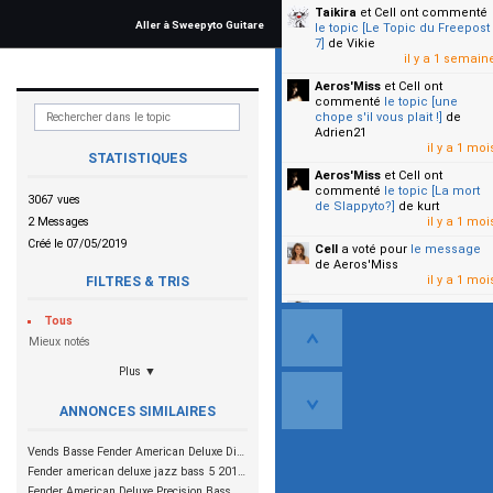
Taikira
et Cell
ont commenté
Aller à Sweepyto Guitare
le topic [Le Topic du Freepost
7]
de Vikie
il y a 1 semain
Aeros'Miss
et Cell
ont
commenté
le topic [une
chope s'il vous plait !]
de
Adrien21
il y a 1 moi
STATISTIQUES
Aeros'Miss
et Cell
ont
commenté
le topic [La mort
3067 vues
de Slappyto?]
de kurt
2 Messages
il y a 1 moi
Créé le 07/05/2019
Cell
a voté pour
le message
de Aeros'Miss
il y a 1 moi
FILTRES & TRIS
Cell
a voté pour
le message
Tous
de Malicia
il y a 1 moi
Mieux notés
Plus ▼
▼
ANNONCES SIMILAIRES
Vends Basse Fender American Deluxe Dimension IV HH 1100€
Fender american deluxe jazz bass 5 2015 1350e
Fender American Deluxe Precision Bass 2005 / 1350€