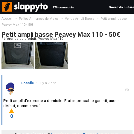
Sweepyto Guitare
270 connectés
>
>
>
Accueil
Petites Annonces de Matos
Vends Ampli Basse
Petit ampli basse
Peavey Max 110 - 50€
Petit ampli basse Peavey Max 110 - 50€
Référence du produit: Peavey Max 110
Fossile
•
il y a 7 ans
#0
Petit ampli d'exercice à domicile. Etat impeccable garanti, aucun
défaut, comme neuf
0