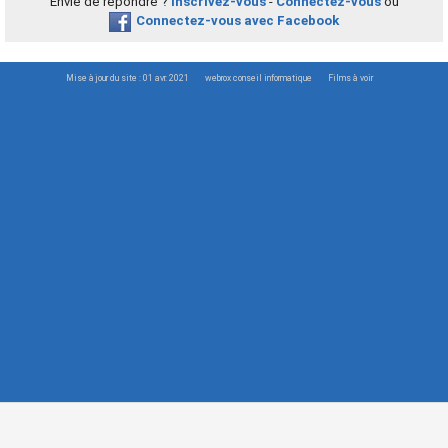
Envie de répondre ?
Inscrivez-vous
-
Connectez-vous
ou
Connectez-vous avec Facebook
Mise à jour du site : 01 avr. 2021
webrox conseil informatique
Films à voir