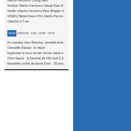
Electro Harmonix Crying bass
Vendue -Electro Harmonix Deluxe Bass Big Muff Pi
Vends >Electro Harmonix Bass Blogger Disto/fuzz basse
VENDU Pédale Nano POG Electro Harmonix
Cherche Q-Tron
NEWS
DOSSIERS
TABS
COURS
TESTS
Du nouveau chez Bacchus, nouvelle série SCD
Chevalets Badass: le retour!
Supprimer le buzz de ses micros basse en reliant les aimants à la masse
Chris Squire : le bassiste de YES mort à 67 ans
Nouvelles cordes de basse Elixir : 20 jeux à tester !