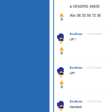
à VENDRE 45€00
Alix
06 35 59 72 36
0
Boulicao
•
il y a 7 ans
UP !
0
Boulicao
•
il y a 7 ans
UP!
0
Boulicao
•
il y a 7 ans
Vendue!