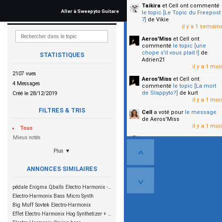
Taikira
et Cell
ont commenté
Aller à Sweepyto Guitare
le topic [Le Topic du Freepost
7]
de Vikie
il y a 1 semain
Aeros'Miss
et Cell
ont
commenté
le topic [une
chope s'il vous plait !]
de
STATISTIQUES
Adrien21
il y a 1 moi
2107 vues
Aeros'Miss
et Cell
ont
4 Messages
commenté
le topic [La mort
de Slappyto?]
de kurt
Créé le 28/12/2019
il y a 1 moi
FILTRES & TRIS
Cell
a voté pour
le message
de Aeros'Miss
il y a 1 moi
Tous
Mieux notés
Cell
a voté pour
le message
de Malicia
Plus ▼
il y a 1 moi
▼
ANNONCES SIMILAIRES
pédale Enigma Qballs Electro Harmonix - 80€
Electro-Harmonix Bass Micro Synth
Big Muff Sovtek Electro-Harmonix
Effet Electro Harmonix Hog Synthetizer + Foot ctrl