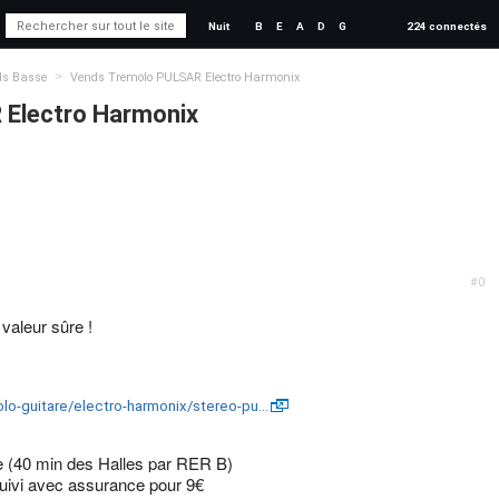
Nuit
B
E
A
D
G
224 connectés
>
ds Basse
Vends Tremolo PULSAR Electro Harmonix
Electro Harmonix
#0
valeur sûre !
olo-guitare/electro-harmonix/stereo-pu…
e (40 min des Halles par RER B)
suivi avec assurance pour 9€