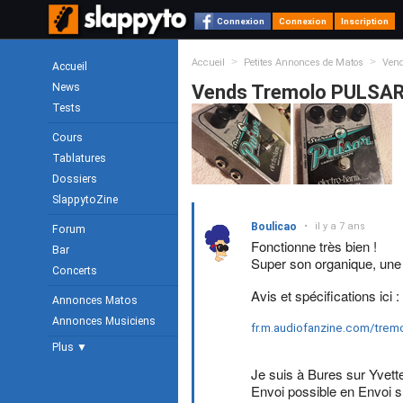
Connexion
Connexion
Inscription
>
>
Accueil
Petites Annonces de Matos
Ven
Accueil
News
Vends Tremolo PULSAR 
Tests
Cours
Tablatures
Dossiers
SlappytoZine
Boulicao
•
il y a 7 ans
Forum
Fonctionne très bien !
Bar
Super son organique, une 
Concerts
Avis et spécifications ici :
Annonces Matos
Annonces Musiciens
fr.m.audiofanzine.com/trem
Plus ▼
Je suis à Bures sur Yvett
Envoi possible en Envoi 