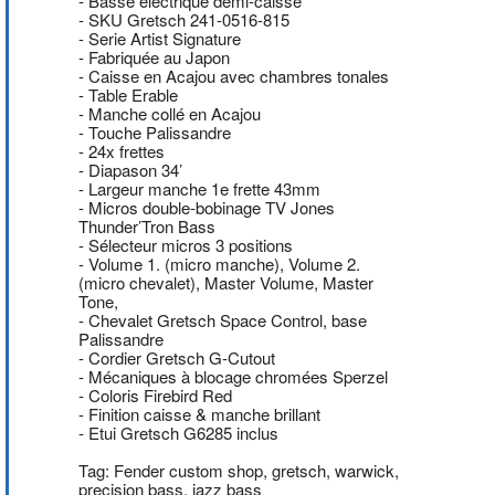
- Basse électrique demi-caisse
- SKU Gretsch
241-0516-815
- Serie Artist Signature
- Fabriquée au Japon
- Caisse en Acajou avec chambres tonales
- Table Erable
- Manche collé en Acajou
- Touche Palissandre
- 24x frettes
- Diapason 34’
- Largeur manche 1e frette 43mm
- Micros double-bobinage TV Jones
Thunder’Tron Bass
- Sélecteur micros 3 positions
- Volume 1. (micro manche), Volume 2.
(micro chevalet), Master Volume, Master
Tone,
- Chevalet Gretsch Space Control, base
Palissandre
- Cordier Gretsch G-Cutout
- Mécaniques à blocage chromées Sperzel
- Coloris Firebird Red
- Finition caisse & manche brillant
- Etui Gretsch G6285 inclus
Tag: Fender custom shop, gretsch, warwick,
precision bass, jazz bass