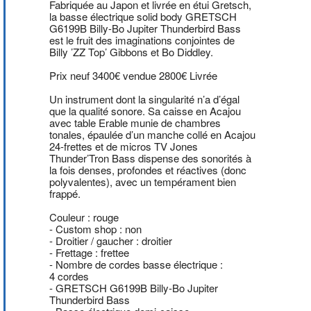
Fabriquée au Japon et livrée en étui Gretsch,
la basse électrique solid body GRETSCH
G6199B Billy-Bo Jupiter Thunderbird Bass
est le fruit des imaginations conjointes de
Billy ’ZZ Top’ Gibbons et Bo Diddley.
Prix neuf 3400€ vendue 2800€ Livrée
Un instrument dont la singularité n’a d’égal
que la qualité sonore. Sa caisse en Acajou
avec table Erable munie de chambres
tonales, épaulée d’un manche collé en Acajou
24-frettes et de micros TV Jones
Thunder’Tron Bass dispense des sonorités à
la fois denses, profondes et réactives (donc
polyvalentes), avec un tempérament bien
frappé.
Couleur : rouge
- Custom shop : non
- Droitier / gaucher : droitier
- Frettage : frettee
- Nombre de cordes basse électrique :
4 cordes
- GRETSCH G6199B Billy-Bo Jupiter
Thunderbird Bass