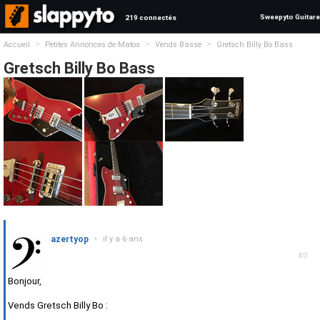
Sweepyto Guitare
219 connectés
>
>
>
Accueil
Petites Annonces de Matos
Vends Basse
Gretsch Billy Bo Bass
Gretsch Billy Bo Bass
azertyop
•
il y a 6 ans
#0
Bonjour,
Vends Gretsch Billy Bo :