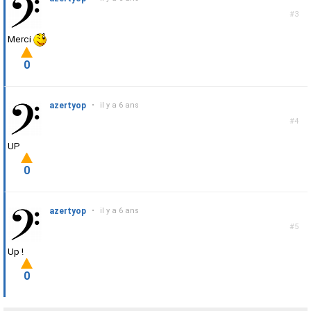
#3
Merci
0
azertyop
•
il y a 6 ans
#4
UP
0
azertyop
•
il y a 6 ans
#5
Up !
0