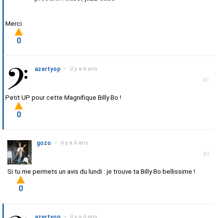
Merci.
0
azertyop
•
il y a 6 ans
#1
Petit UP pour cette Magnifique Billy Bo !
0
gozo
•
il y a 6 ans
#2
Si tu me permets un avis du lundi : je trouve ta Billy Bo bellissime !
0
azertyop
•
il y a 6 ans