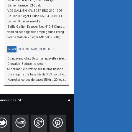
Recherche neo 115 gallien krueger
Gallien krueger 210 cab
VDS GALLIEN KRUEGER RBX 210 190€
Gallien Krueger Fusion 550+410RBH+115RBH
Gallien Krueger neo412
Baffle Gallien Krueger Neo 410 4 Ohms 400€
vend ou echange tête ampli gallien krueger 800rb 480 euros
Vends Gallien krueger MB 500 (360€)
NEWS
DOSSIERS
TABS
COURS
TESTS
Du nouveau chez Bacchus, nouvelle série SCD
Chevalets Badass: le retour!
Supprimer le buzz de ses micros basse en reliant les aimants à la masse
Chris Squire : le bassiste de YES mort à 67 ans
Nouvelles cordes de basse Elixir : 20 jeux à tester !
▲
Annonces Zik