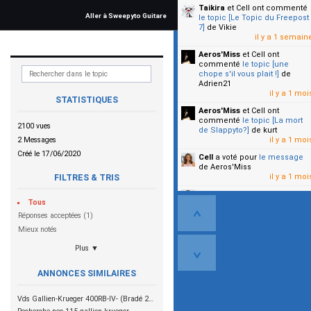
Taikira
et Cell
ont commenté
Aller à Sweepyto Guitare
le topic [Le Topic du Freepost
7]
de Vikie
il y a 1 semain
Aeros'Miss
et Cell
ont
commenté
le topic [une
chope s'il vous plait !]
de
Adrien21
il y a 1 moi
STATISTIQUES
Aeros'Miss
et Cell
ont
commenté
le topic [La mort
2100 vues
de Slappyto?]
de kurt
2 Messages
il y a 1 moi
Créé le 17/06/2020
Cell
a voté pour
le message
de Aeros'Miss
il y a 1 moi
FILTRES & TRIS
Cell
a voté pour
le message
Tous
de Malicia
il y a 1 moi
Réponses acceptées (1)
Mieux notés
▼
Plus ▼
ANNONCES SIMILAIRES
Vds Gallien-Krueger 400RB-IV- (Bradé 280 e)