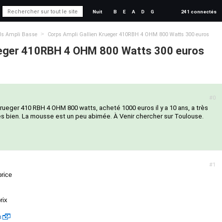
Nuit
B
E
A
D
G
241 connectés
>
ds Ampli Basse
Corps Ampli Gallien Krueger 410RBH 4 OHM 800 Watts 300 euros
rueger 410RBH 4 OHM 800 Watts 300 euros
#0
rueger 410 RBH 4 OHM 800 watts, acheté 1000 euros il y a 10 ans, a très
ès bien. La mousse est un peu abimée. À Venir chercher sur Toulouse.
#1
rice
rix
m