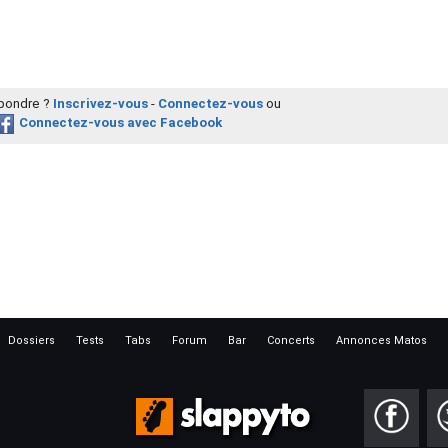
épondre ?
Inscrivez-vous
-
Connectez-vous
ou
Connectez-vous avec Facebook
Dossiers
Tests
Tabs
Forum
Bar
Concerts
Annonces Matos