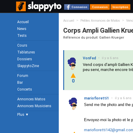
Connexion
Connexion
Inscription
>
>
Accueil
Petites Annonces de Matos
Ven
Accueil
News
Corps Ampli Gallien K
Tests
Référence du produit: Gallien Krueger
Cours
Tablatures
VonFed
•
il y a 6 ans
Dossiers
Vend corps d’ampli Gallien K
SlappytoZine
peu servi, marche encore tr
Forum
0
Bar
Concerts
mariofioretti1
•
il y a 6 ans
Annonces Matos
Send me the photo and the p
Annonces Musiciens
Plus ▼
Envoyez-moi la photo et le p
mariofioretti142@gmail.co