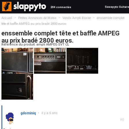
Sweepyto Guitare
204 connectés
>
>
>
Accueil
Petites Annonces de Matos
Vends Ampli Basse
enssemble complet
tête et baffle AMPEG au prix bradé 2800 euros.
enssemble complet tête et baffle AMPEG
au prix bradé 2800 euros.
Référence du produit: ampli AMPEG SVT CL
gdominiq
•
il y a 6 ans
#0