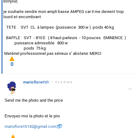
Bonjour,
je souhaite vendre mon ampli basse AMPEG car il me devient trop
lourd et encombrant.
TETE : SVT CL à lampes (puissance 300 w ) poids 40 kg
BAFFLE : SVT - 810 E ( 8 haut-parleurs - 10 pouces EMINENCE )
puissance admissible 800 w
poids 75 kg
Matériel professionnel pas sérieux s' abstenir. MERCI
0
mariofioretti1
•
il y a 6 ans
#1
Send me the photo and the price
Envoyez-moi la photo et le prix
mariofioretti142@gmail.com