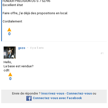
FENDER PRECISION US S 7 52795
Excellent état
Faire offre, j'ai déjà des propositions en local.
Cordialement
0
gozo
•
il y a 5 ans
#1
Hello,
La base est vendue?
cdlt
0
Envie de répondre ?
Inscrivez-vous
-
Connectez-vous
ou
Connectez-vous avec Facebook