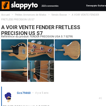
Sweepyto Guitare
222 connectés
>
>
>
Accueil
Petites Annonces de Matos
Vends Basse
A VOIR VENTE FENDER
FRETLESS PRECISION US S7
A VOIR VENTE FENDER FRETLESS
PRECISION US S7
Référence du produit: FENDER PRECISION USA S 7 52795
Gcs79460
•
il y a 5 ans
#0