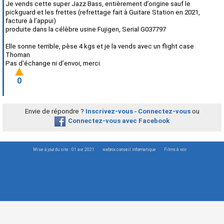
Je vends cette super Jazz Bass, entièrement d’origine sauf le
pickguard et les frettes (refrettage fait à Guitare Station en 2021,
facture à l’appui)
produite dans la célèbre usine Fujigen, Serial G037797
Elle sonne terrible, pèse 4 kgs et je la vends avec un flight case
Thoman
Pas d'échange ni d’envoi, merci.
0
Envie de répondre ?
Inscrivez-vous
-
Connectez-vous
ou
Connectez-vous avec Facebook
Mise à jour du site : 01 avr. 2021
webrox conseil informatique
Films à voir