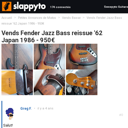
Sweepyto Guitare
174 connectés
>
>
>
Accueil
Petites Annonces de Matos
Vends Basse
Vends Fender Jazz Bass
reissue '62 Japan 1986 - 950€
Vends Fender Jazz Bass reissue '62
Japan 1986 - 950€
Greg F.
•
il y a 4 ans
#0
Salut!