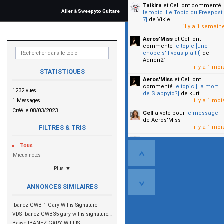
Taikira
et Cell
ont commenté
Aller à Sweepyto Guitare
le topic [Le Topic du Freepost
7]
de Vikie
il y a 1 semain
Aeros'Miss
et Cell
ont
commenté
le topic [une
chope s'il vous plait !]
de
Adrien21
il y a 1 moi
STATISTIQUES
Aeros'Miss
et Cell
ont
commenté
le topic [La mort
1232 vues
de Slappyto?]
de kurt
1 Messages
il y a 1 moi
Créé le 08/03/2023
Cell
a voté pour
le message
de Aeros'Miss
il y a 1 moi
FILTRES & TRIS
Cell
a voté pour
le message
Tous
de Malicia
il y a 1 moi
Mieux notés
Plus ▼
▼
ANNONCES SIMILAIRES
Ibanez GWB 1 Gary Willis Signature
VDS ibanez GWB35 gary willis signature 400 €
Basse IBANEZ GARY WILLIS