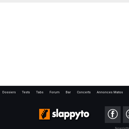
Dossiers
Tests
Tabs
Forum
Bar
Concerts
Annonces Matos
Newslett