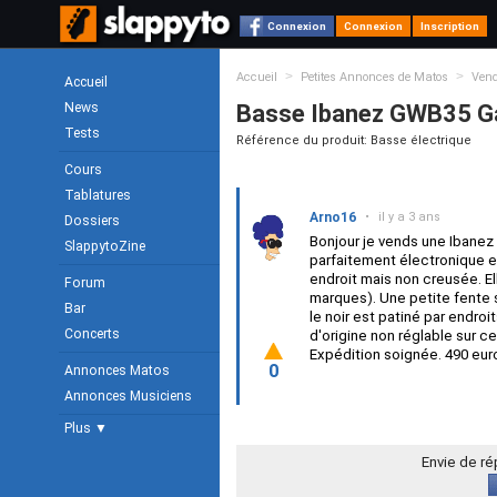
Connexion
Connexion
Inscription
>
>
Accueil
Petites Annonces de Matos
Ven
Accueil
News
Basse Ibanez GWB35 Gar
Tests
Référence du produit: Basse électrique
Cours
Tablatures
Arno16
•
il y a 3 ans
Dossiers
Bonjour je vends une Ibanez
SlappytoZine
parfaitement électronique 
endroit mais non creusée. Ell
Forum
marques). Une petite fente s
Bar
le noir est patiné par endro
Concerts
d'origine non réglable sur c
Expédition soignée. 490 eur
0
Annonces Matos
Annonces Musiciens
Plus ▼
Envie de r