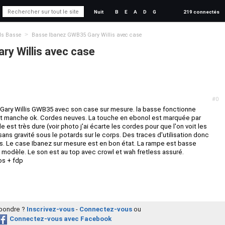
Nuit
B
E
A
D
G
219 connectés
>
ds Basse
Basse Ibanez GWB35 Gary Willis avec case
y Willis avec case
#0
 Gary Willis GWB35 avec son case sur mesure. la basse fonctionne
et manche ok. Cordes neuves. La touche en ebonol est marquée par
e est très dure (voir photo j'ai écarte les cordes pour que l'on voit les
ans gravité sous le potards sur le corps. Des traces d'utilisation donc
its. Le case Ibanez sur mesure est en bon état. La rampe est basse
e modèle. Le son est au top avec crowl et wah fretless assuré.
os + fdp
épondre ?
Inscrivez-vous
-
Connectez-vous
ou
Connectez-vous avec Facebook