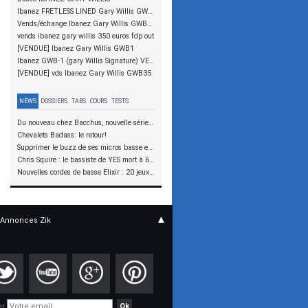
Ibanez FRETLESS LINED Gary Willis GWB35 + preamp NOLL + étui Ibanez
Vends/échange Ibanez Gary Willis GWB35 FRETLESS - 5 cordes / lined (550euros en étui)
vends ibanez gary willis 350 euros fdp out
[VENDUE] Ibanez Gary Willis GWB1
Ibanez GWB-1 (gary Willis Signature) VENDUE!!!
[VENDUE] vds Ibanez Gary Willis GWB35
NEWS
DOSSIERS
TABS
COURS
TESTS
Du nouveau chez Bacchus, nouvelle série SCD
Chevalets Badass: le retour!
Supprimer le buzz de ses micros basse en reliant les aimants à la masse
Chris Squire : le bassiste de YES mort à 67 ans
Nouvelles cordes de basse Elixir : 20 jeux à tester !
▲
Annonces Zik
er