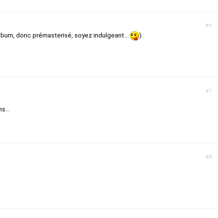
#6
album, donc prémasterisé, soyez indulgeant...
)
#7
s...
#8