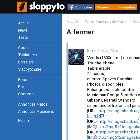
Connexion
Connexion
Inscription
>
>
Accueil
Petites Annonces de Matos
Ven
Accueil
News
A fermer
Tests
Cours
bliss
•
il y a 20 ans
Tablatures
Vends (1600euros) ou echan
Dossiers
Touche ébene,
Table erable,
SlappytoZine
24 cases,
micros: 2 pavés Bartolini.
Forum
Photos disponibles.
Bar
Echange possible contre :
Concerts
Musicman Bongo 5 cordes 
Gibson Les Paul Standard
Annonces Matos
sinon faire offre, on sait jama
[URL=
http://imageshack.us
Annonces Musiciens
[/URL]
Plus ▼
[URL=
http://imageshack.us]
[IMG]http://img512.imagesh
[URL=
http://imageshack.us]
[IMG]http://img512.imagesh