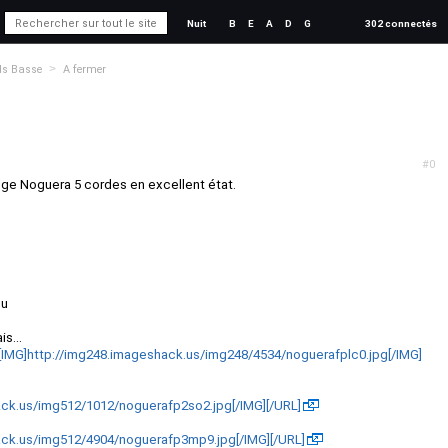
Nuit
B
E
A
D
G
302 connectés
>
ds Basse
A fermer
#0
ge Noguera 5 cordes en excellent état.
ou
is...
][IMG]http://img248.imageshack.us/img248/4534/noguerafplc0.jpg[/IMG]
ack.us/img512/1012/noguerafp2so2.jpg[/IMG][/URL]
ack.us/img512/4904/noguerafp3mp9.jpg[/IMG][/URL]