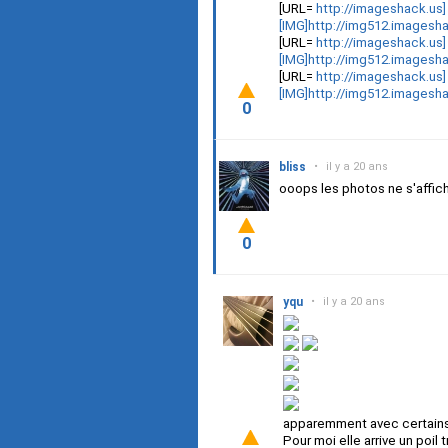
[URL=
http://imageshack.us]
[IMG]http://img512.imagesh
[URL=
http://imageshack.us]
[IMG]http://img512.imagesh
[URL=
http://imageshack.us]
[IMG]http://img512.imagesh
0
bliss
•
il y a 20 ans
ooops les photos ne s'affiche
0
yqu
•
il y a 20 ans
apparemment avec certains
Pour moi elle arrive un poil 