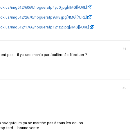
ack.us/img512/6069/noguerafp4yd0.jpg[/IMG][/URL]
ack.us/img512/2670/noguerafp9vk8.jpg[/IMG][/URL]
ack.us/img512/1766/noguerafp12nz2.jpg[/IMG][/URL]
#1
nt pas... il y a une manip particulière à effectuer ?
#2
 navigateurs ça ne marche pas à tous les coups
trop tard ... bonne vente