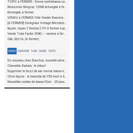
TOPIC à FERMER - Donne contrebasse cassée sur Nantes
Musicman Stingray 1200€ échangée à fermer merci
échangée, à fermer
VENDU à FERMER /Vds Fender Bassman 100 W 10" - PAS CHER
[A FERMER] Darkglass Vintage Microtubes
Squier Japan [ Vendue ] !!!!! A fermer svp...
Vends Tube Factor (90€) --- vendue à fermer.
G&L Sb2 Us (A fermer)
NEWS
DOSSIERS
TABS
COURS
TESTS
Du nouveau chez Bacchus, nouvelle série SCD
Chevalets Badass: le retour!
Supprimer le buzz de ses micros basse en reliant les aimants à la masse
Chris Squire : le bassiste de YES mort à 67 ans
Nouvelles cordes de basse Elixir : 20 jeux à tester !