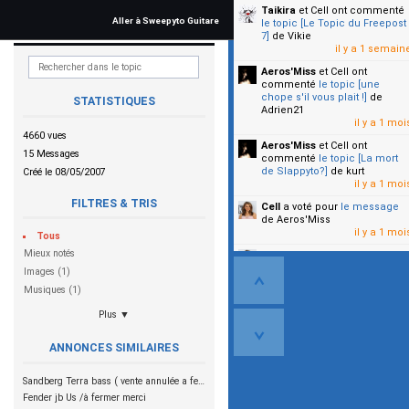
Taikira
et Cell
ont commenté
Aller à Sweepyto Guitare
le topic [Le Topic du Freepost
7]
de Vikie
il y a 1 semain
Aeros'Miss
et Cell
ont
commenté
le topic [une
chope s'il vous plait !]
de
STATISTIQUES
Adrien21
il y a 1 moi
4660 vues
Aeros'Miss
et Cell
ont
15 Messages
commenté
le topic [La mort
de Slappyto?]
de kurt
Créé le 08/05/2007
il y a 1 moi
FILTRES & TRIS
Cell
a voté pour
le message
de Aeros'Miss
il y a 1 moi
Tous
Mieux notés
Cell
a voté pour
le message
de Malicia
Images (1)
il y a 1 moi
Musiques (1)
▼
Plus ▼
ANNONCES SIMILAIRES
Sandberg Terra bass ( vente annulée a fermer)
Fender jb Us /à fermer merci