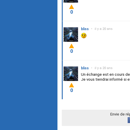
0
bliss
•
il y a 20 ans
0
bliss
•
il y a 20 ans
Un échange est en cours de
Je vous tiendrai informé si e
0
Envie de r