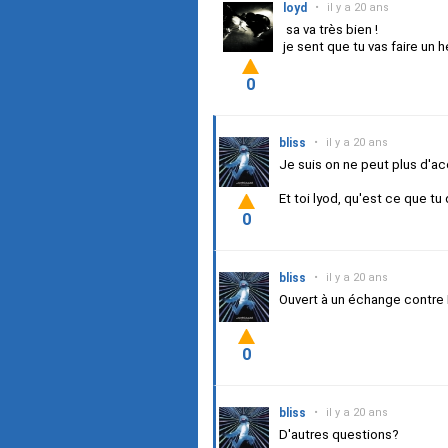
loyd
•
il y a 20 ans
sa va très bien !
je sent que tu vas faire un
0
bliss
•
il y a 20 ans
Je suis on ne peut plus d'ac
Et toi lyod, qu'est ce que tu
0
bliss
•
il y a 20 ans
Ouvert à un échange contre
0
bliss
•
il y a 20 ans
D'autres questions?