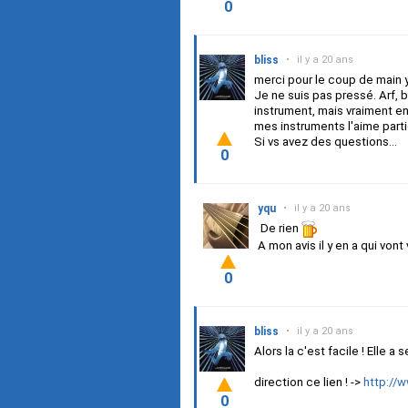
0
bliss
•
il y a 20 ans
merci pour le coup de main y
Je ne suis pas pressé. Arf, 
instrument, mais vraiment en
mes instruments l'aime partic
Si vs avez des questions...
0
yqu
•
il y a 20 ans
De rien
A mon avis il y en a qui von
0
bliss
•
il y a 20 ans
Alors la c'est facile ! Elle a
direction ce lien ! ->
http://
0