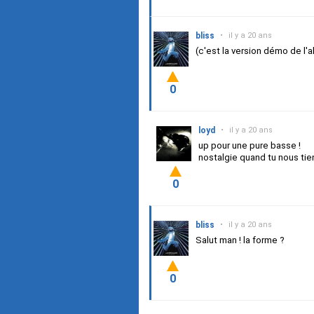
bliss
•
il y a 20 ans
(c'est la version démo de l'
0
loyd
•
il y a 20 ans
up pour une pure basse !
nostalgie quand tu nous tien
0
bliss
•
il y a 20 ans
Salut man ! la forme ?
0