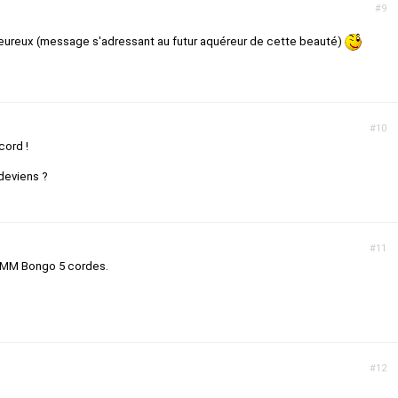
#9
 heureux (message s'adressant au futur aquéreur de cette beauté)
#10
cord !
 deviens ?
#11
 MM Bongo 5 cordes.
#12