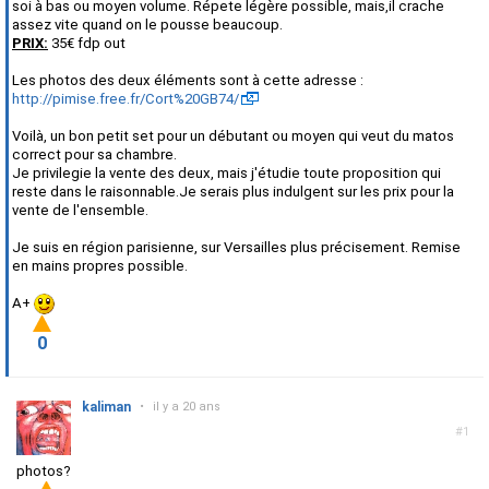
soi à bas ou moyen volume. Répete légère possible, mais,il crache
assez vite quand on le pousse beaucoup.
PRIX:
35€ fdp out
Les photos des deux éléments sont à cette adresse :
http://pimise.free.fr/Cort%20GB74/
Voilà, un bon petit set pour un débutant ou moyen qui veut du matos
correct pour sa chambre.
Je privilegie la vente des deux, mais j'étudie toute proposition qui
reste dans le raisonnable.Je serais plus indulgent sur les prix pour la
vente de l'ensemble.
Je suis en région parisienne, sur Versailles plus précisement. Remise
en mains propres possible.
A+
0
kaliman
•
il y a 20 ans
#1
photos?