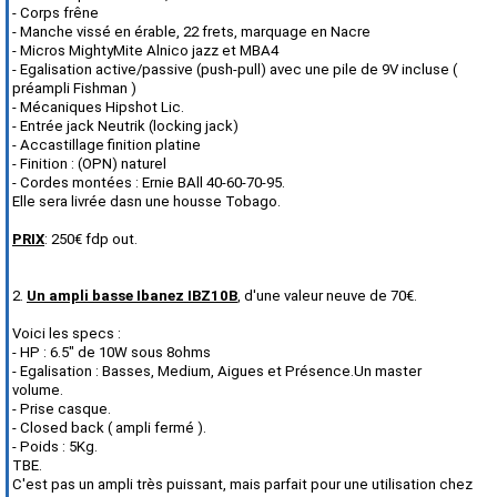
- Corps frêne
- Manche vissé en érable, 22 frets, marquage en Nacre
- Micros MightyMite Alnico jazz et MBA4
- Egalisation active/passive (push-pull) avec une pile de 9V incluse (
préampli Fishman )
- Mécaniques Hipshot Lic.
- Entrée jack Neutrik (locking jack)
- Accastillage finition platine
- Finition : (OPN) naturel
- Cordes montées : Ernie BAll 40-60-70-95.
Elle sera livrée dasn une housse Tobago.
PRIX
: 250€ fdp out.
2.
Un ampli basse Ibanez IBZ10B
, d'une valeur neuve de 70€.
Voici les specs :
- HP : 6.5" de 10W sous 8ohms
- Egalisation : Basses, Medium, Aigues et Présence.Un master
volume.
- Prise casque.
- Closed back ( ampli fermé ).
- Poids : 5Kg.
TBE.
C'est pas un ampli très puissant, mais parfait pour une utilisation chez