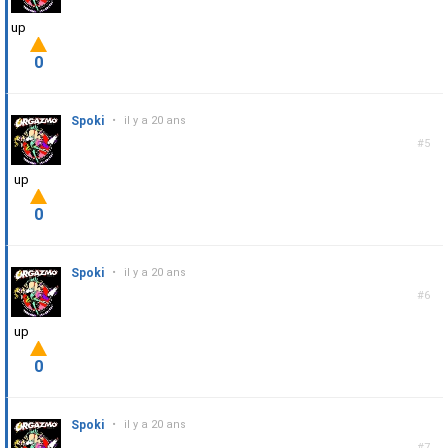
up
0
Spoki
•
il y a 20 ans
#5
up
0
Spoki
•
il y a 20 ans
#6
up
0
Spoki
•
il y a 20 ans
#7