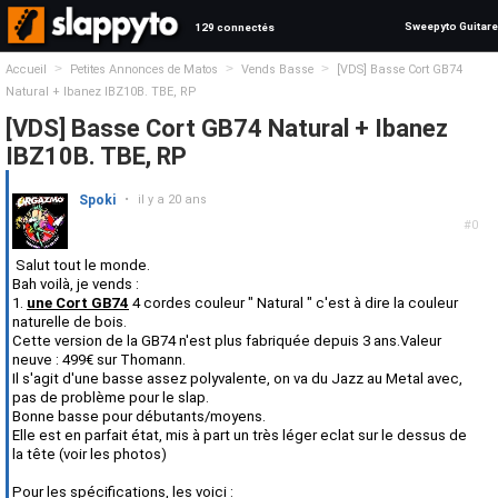
Sweepyto Guitare
129 connectés
>
>
>
Accueil
Petites Annonces de Matos
Vends Basse
[VDS] Basse Cort GB74
Natural + Ibanez IBZ10B. TBE, RP
[VDS] Basse Cort GB74 Natural + Ibanez
IBZ10B. TBE, RP
Spoki
•
il y a 20 ans
#0
Salut tout le monde.
Bah voilà, je vends :
1.
une Cort GB74
4 cordes couleur " Natural " c'est à dire la couleur
naturelle de bois.
Cette version de la GB74 n'est plus fabriquée depuis 3 ans.Valeur
neuve : 499€ sur Thomann.
Il s'agit d'une basse assez polyvalente, on va du Jazz au Metal avec,
pas de problème pour le slap.
Bonne basse pour débutants/moyens.
Elle est en parfait état, mis à part un très léger eclat sur le dessus de
la tête (voir les photos)
Pour les spécifications, les voici :