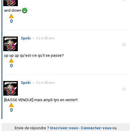
and down
0
Spoki
•
il y a 20 ans
#8
up up up qu'est-ce qu'il se passe?
0
Spoki
•
il y a 20 ans
#9
[BASSE VENDUE] mais ampli tjrs en vente!!!
0
Envie de répondre ?
Inscrivez-vous
-
Connectez-vous
ou