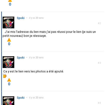
0
Spoki
•
il y a 20 ans
#2
J'ai mis l'adresse du lien mais j'ai pas réussi pour le lien (je suis un
petit nouveau) bon je réessaye.
0
Spoki
•
il y a 20 ans
#3
Ca y est le lien vers les photos a été ajouté.
0
Spoki
•
il y a 20 ans
#4