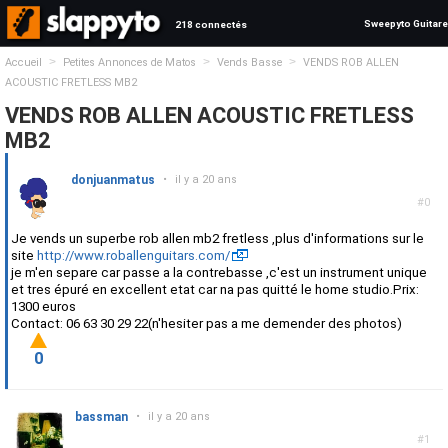
Sweepyto Guitare
218 connectés
>
>
>
Accueil
Petites Annonces de Matos
Vends Basse
VENDS ROB ALLEN
ACOUSTIC FRETLESS MB2
VENDS ROB ALLEN ACOUSTIC FRETLESS
MB2
donjuanmatus
•
il y a 20 ans
#0
Je vends un superbe rob allen mb2 fretless ,plus d'informations sur le
site
http://www.roballenguitars.com/
je m'en separe car passe a la contrebasse ,c'est un instrument unique
et tres épuré en excellent etat car na pas quitté le home studio.Prix:
1300 euros
Contact: 06 63 30 29 22(n'hesiter pas a me demender des photos)
0
bassman
•
il y a 20 ans
#1