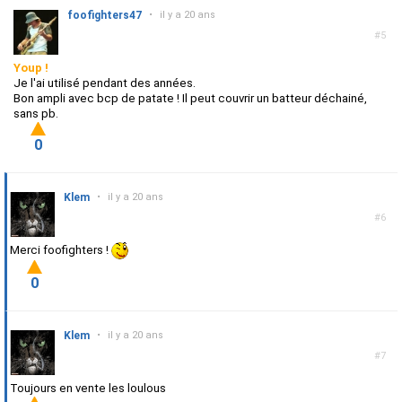
foofighters47
•
il y a 20 ans
#5
Youp !
Je l'ai utilisé pendant des années.
Bon ampli avec bcp de patate ! Il peut couvrir un batteur déchainé,
sans pb.
0
Klem
•
il y a 20 ans
#6
Merci foofighters !
0
Klem
•
il y a 20 ans
#7
Toujours en vente les loulous