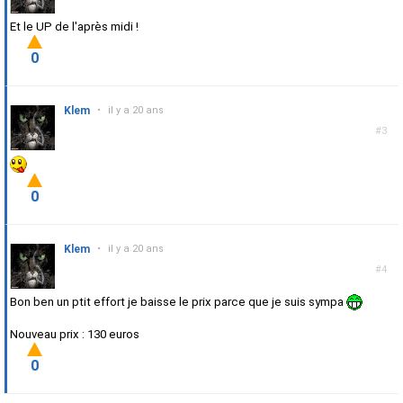
Et le UP de l'après midi !
0
Klem
•
il y a 20 ans
#3
0
Klem
•
il y a 20 ans
#4
Bon ben un ptit effort je baisse le prix parce que je suis sympa
Nouveau prix : 130 euros
0