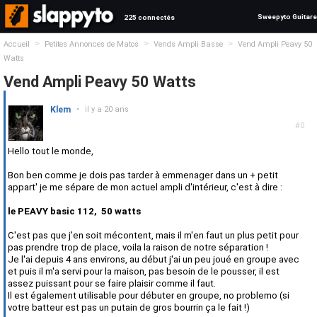
Sweepyto Guitare
225 connectés
>
>
>
Accueil
Petites Annonces de Matos
Vends Ampli Basse
Vend Ampli Peavy 50
Watts
Vend Ampli Peavy 50 Watts
Klem
•
il y a 20 ans
#0
Hello tout le monde,
Bon ben comme je dois pas tarder à emmenager dans un + petit
appart' je me sépare de mon actuel ampli d'intérieur, c'est à dire :
le PEAVY basic 112, 50 watts
C'est pas que j'en soit mécontent, mais il m'en faut un plus petit pour
pas prendre trop de place, voila la raison de notre séparation !
Je l'ai depuis 4 ans environs, au début j'ai un peu joué en groupe avec
et puis il m'a servi pour la maison, pas besoin de le pousser, il est
assez puissant pour se faire plaisir comme il faut.
Il est également utilisable pour débuter en groupe, no problemo (si
votre batteur est pas un putain de gros bourrin ça le fait !)