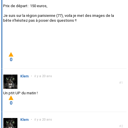
Prix de départ : 150 euros,
Je suis sur la région parisienne (77), voila je met des images de la
bête n'hésitez pas à poser des questions !!
0
Klem
•
il y a 20 ans
#1
Un ptit UP du matin !
0
Klem
•
il y a 20 ans
#2