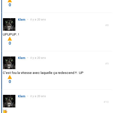
0
Klem
•
il y a 20 ans
#8
UPUPUP.. !
0
Klem
•
il y a 20 ans
#9
C'est fou la vitesse avec laquelle ça redescend !! : UP
0
Klem
•
il y a 20 ans
#10