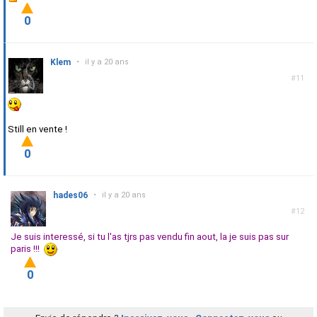
0
Klem
•
il y a 20 ans
#11
Still en vente !
0
hades06
•
il y a 20 ans
#12
Je suis interessé, si tu l'as tjrs pas vendu fin aout, la je suis pas sur
paris !!!
0