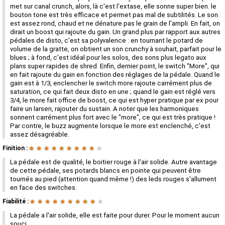
met sur canal crunch, alors, là c'est l'extase, elle sonne super bien. le
bouton tone est très efficace et permet pas mal de subtilités. Le son
est assez rond, chaud et ne dénature pas le grain de l'ampli. En fait, on
dirait un boost qui rajoute du gain. Un grand plus par rapport aux autres
pédales de disto, c'est sa polyvalence : en tournant le potard de
volume de la gratte, on obtient un son crunchy à souhait, parfait pour le
blues ; à fond, c'est idéal pour les solos, des sons plus legato aux
plans super rapides de shred. Enfin, dernier point, le switch "More", qui
en fait rajoute du gain en fonction des réglages de la pédale. Quand le
gain est à 1/3, enclencher le switch more rajoute carrément plus de
saturation, ce qui fait deux disto en une ; quand le gain est réglé vers
3/4, le more fait office de boost, ce qui est hyper pratique par ex pour
faire un larsen, rajouter du sustain. A noter que les harmoniques
sonnent carrément plus fort avec le "more", ce qui est très pratique !
Par contre, le buzz augmente lorsque le more est enclenché, c'est
assez désagréable.
Finition :
★
★
★
★
★
★
★
★
★
★
La pédale est de qualité, le boitier rouge à l'air solide. Autre avantage
de cette pédale, ses potards blancs en pointe qui peuvent être
tournés au pied (attention quand même !) des leds rouges s'allument
en face des switches.
Fiabilité :
★
★
★
★
★
★
★
★
★
★
La pédale a l'air solide, elle est faite pour durer. Pour le moment aucun
souci.