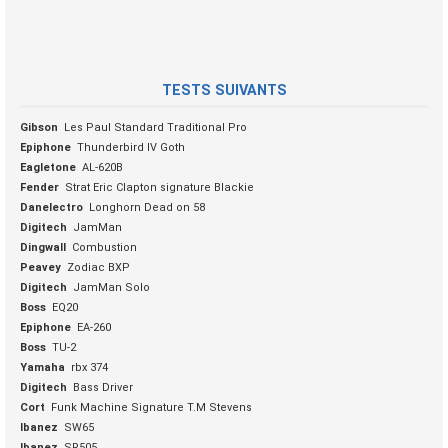
TESTS SUIVANTS
Gibson
Les Paul Standard Traditional Pro
Epiphone
Thunderbird IV Goth
Eagletone
AL-620B
Fender
Strat Eric Clapton signature Blackie
Danelectro
Longhorn Dead on 58
Digitech
JamMan
Dingwall
Combustion
Peavey
Zodiac BXP
Digitech
JamMan Solo
Boss
EQ20
Epiphone
EA-260
Boss
TU-2
Yamaha
rbx 374
Digitech
Bass Driver
Cort
Funk Machine Signature T.M Stevens
Ibanez
SW65
Ibanez
SR505