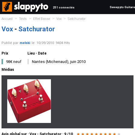
Sweepyto Guitare
251 connectés
>
>
>
>
Accueil
Tests
Effet Basse
Vox
Satchurator
Vox
-
Satchurator
Publié par
melski
le
10/09/2010
9404 Hits
Prix
Lieu - Date
98€ neuf
Nantes (Michenaud), juin 2010
Médias
Avis global
sur :
Vox - Satchurator
:
9
/
10
★
★
★
★
★
★
★
★
★
★