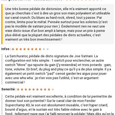
Une très bonne pédale de distorsion, elle m'a vraiment apporté ce
que je cherchais c'est à dire un gros son mais polyvalent et utilisable
sur canal crunch. Du blues au hard rock, shred, tout y passe. Par
contre, limite pour le métal. Pensée surtout pour les solistes (c'est
pas le modèle de satriani pour rien ). Évidemment rien ne vaut une
vraie disto issue d'un bon ampli à lampe, mais pour un prix à peine
plus élévé que la plupart des pédales de disto actuelles, c'est
vraiment un très bon investissement !
Infos :
★
★
★
★
★
★
★
★
★
★
La Satchurator, pédale de disto signature de Joe Satriani. La
configuration est très simple : 1 switch pour enclencher, un autre
switch "More" qui rajoute du gain (j'y reviendrai) et trois potards : gain,
tone, volume. En bref, du plug and play ce qu'il y a de plus simple. Il y a
également un petit switch "pad" censé garder les aigus pour jouer
avec une wha wha : je n'en vois pas l'utilité, c'est un argument
commercial !
Sonorité :
★
★
★
★
★
★
★
★
★
★
Cette pédale est vraiment excellente, à condition de lui permettre de
donner tout son potentiel ! Sur le canal clair de mon Fender
Superchamp XD, le son est absolument inusable, c'est hyper criard,
bourré d'aigus, et le sustain est très faible même avec le gain à
fond...tellement naze que j'ai failli renvoyer la pédale ! Mais dès qu'on la