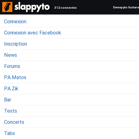
Sweepyto Guitare
312 connectés
Connexion
Connexion avec Facebook
Inscription
News
Forums
P.A.Matos
P.A.Zik
Bar
Tests
Concerts
Tabs