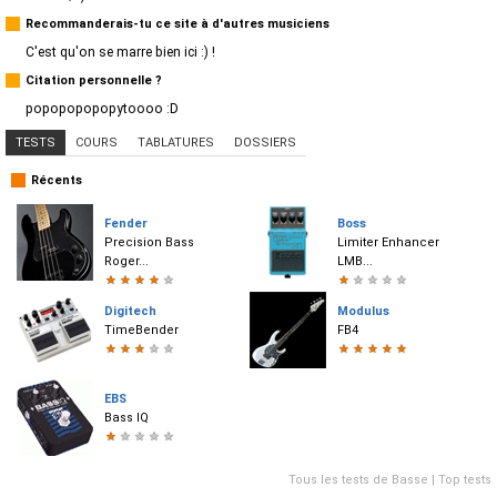
Recommanderais-tu ce site à d'autres musiciens
C'est qu'on se marre bien ici :) !
Citation personnelle ?
popopopopopytoooo :D
TESTS
COURS
TABLATURES
DOSSIERS
Récents
Fender
Boss
Precision Bass
Limiter Enhancer
Roger...
LMB...
★
★
★
★
★
★
★
★
★
★
Digitech
Modulus
TimeBender
FB4
★
★
★
★
★
★
★
★
★
★
EBS
Bass IQ
★
★
★
★
★
Tous les tests de Basse
|
Top tests