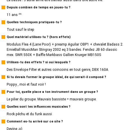
La basse ! J'aurai aimé être batteur aussi dans une autre vie.
Depuis combien de temps en joues-tu ?
11 ans ^^
Quelles techniques pratiques-tu ?
Tout sauf le step
Quel matériel utilises-tu ? (hors effets)
Modulus Flea 4 (Lane Poor) + preamp Aguilar OBP1 + chevalet Badass 2.
ErnieBall MusicMan Stingray 2002 eq 3 bandes. Fendez JB 60 classic
mex. SWR 550X + Baffle Markbass Gallien Krueger MB150S
Utilises-tu des effets ? si oui lesquels ?
Des Envelope Filter et autres coincoins en tout genre, DBX 160A
Si tu devais former le groupe idéal, de qui serait-il composé ?
Poppy , moi et faut voir !
Pour toi, quelle place a ton instrument dans un groupe ?
Le pilier du groupe. Mauvais bassiste = mauvais groupe.
Quelles sont tes influences musicales ?
Rock pêchu et du funk aussi
Comment es-tu arrivé sur ce site ?
Devine ;o)