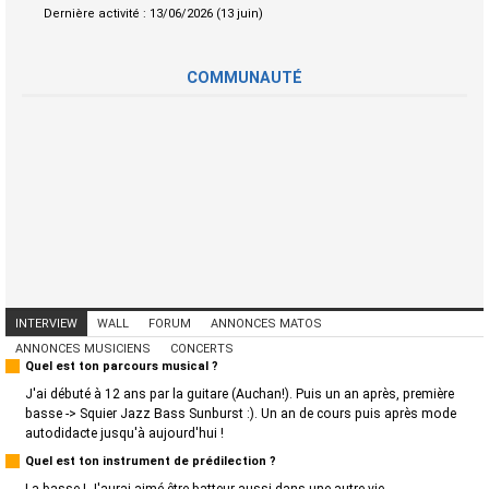
Dernière activité :
13/06/2026 (13 juin)
COMMUNAUTÉ
INTERVIEW
WALL
FORUM
ANNONCES MATOS
ANNONCES MUSICIENS
CONCERTS
Quel est ton parcours musical ?
J'ai débuté à 12 ans par la guitare (Auchan!). Puis un an après, première
basse -> Squier Jazz Bass Sunburst :). Un an de cours puis après mode
autodidacte jusqu'à aujourd'hui !
Quel est ton instrument de prédilection ?