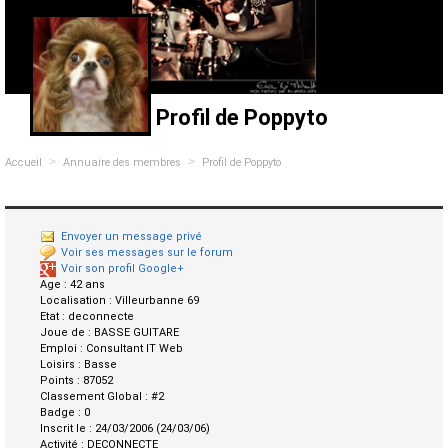
Profil de Poppyto
>
>
Accueil
Annuaire des membres
Profil de Poppyto
Envoyer un message privé
Voir ses messages sur le forum
Voir son profil Google+
Age :
42 ans
Localisation :
Villeurbanne 69
Etat :
deconnecte
Joue de :
BASSE GUITARE
Emploi :
Consultant IT Web
Loisirs :
Basse
Points :
87052
Classement Global :
#2
Badge :
0
Inscrit le :
24/03/2006 (24/03/06)
Activité :
DECONNECTE