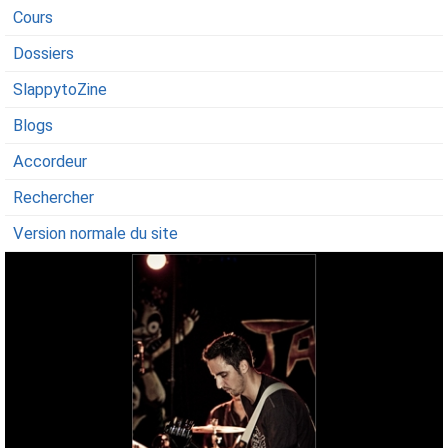
Cours
Dossiers
SlappytoZine
Blogs
Accordeur
Rechercher
Version normale du site