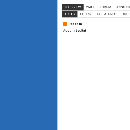
INTERVIEW
WALL
FORUM
ANNONC
TESTS
COURS
TABLATURES
DOSS
Récents
Aucun résultat !