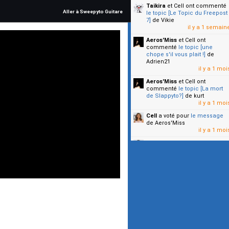
Taikira
et Cell
ont commenté
Aller à Sweepyto Guitare
le topic [Le Topic du Freepost
7]
de Vikie
il y a 1 semain
Aeros'Miss
et Cell
ont
commenté
le topic [une
chope s'il vous plait !]
de
Adrien21
il y a 1 moi
Aeros'Miss
et Cell
ont
commenté
le topic [La mort
de Slappyto?]
de kurt
il y a 1 moi
Cell
a voté pour
le message
de Aeros'Miss
il y a 1 moi
Cell
a voté pour
le message
de Malicia
il y a 1 moi
▼