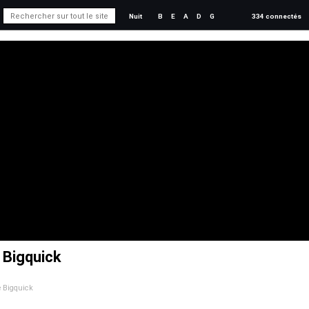
Nuit
B
E
A
D
G
334 connectés
e Bigquick
de Bigquick