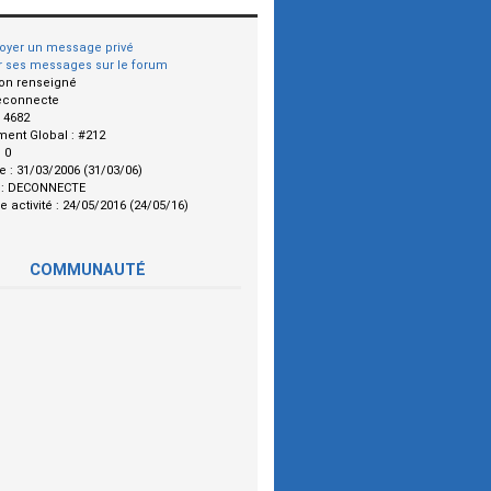
oyer un message privé
r ses messages sur le forum
on renseigné
econnecte
:
4682
ment Global :
#212
:
0
le :
31/03/2006 (31/03/06)
 :
DECONNECTE
e activité :
24/05/2016 (24/05/16)
COMMUNAUTÉ