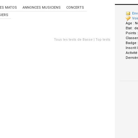
ES MATOS
ANNONCES MUSICIENS
CONCERTS
Env
IERS
Voi
Age :
N
Etat :
d
Points 
Classe
Tous les tests de Basse
|
Top tests
Badge 
Inscrit 
Activité
Dernièr